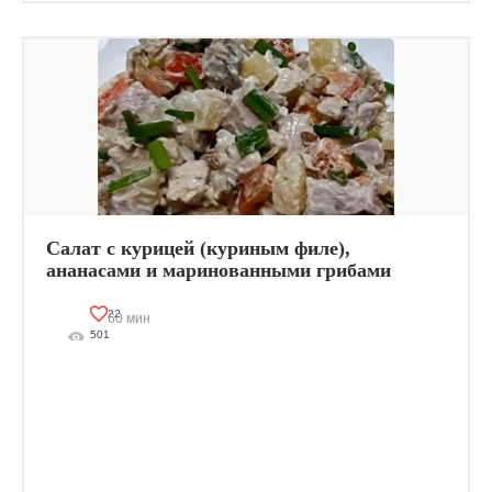
Салат с курицей (куриным филе),
ананасами и маринованными грибами
Изюминка
22
60 мин
501