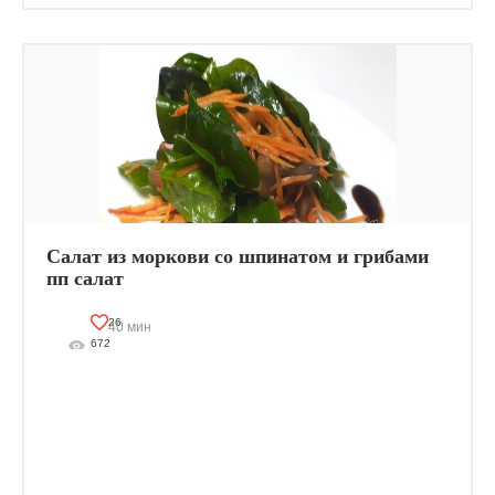
Салат из моркови со шпинатом и грибами
пп салат
26
40 мин
672