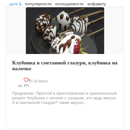
дате
популярности
посещаемости
алфавиту
Клубника в сметанной глазури, клубника на
палочке
9
15-20 минут
371
Предлагаю, Простой в приготовлении и оригинальный
рецепт. Клубника с метане с сахаром, это ведь вкусно.
А в сметанной глазури? также вкусно,...