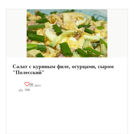
Салат с куриным филе, огурцами, сыром
"Полесский"
20
60 мин
706