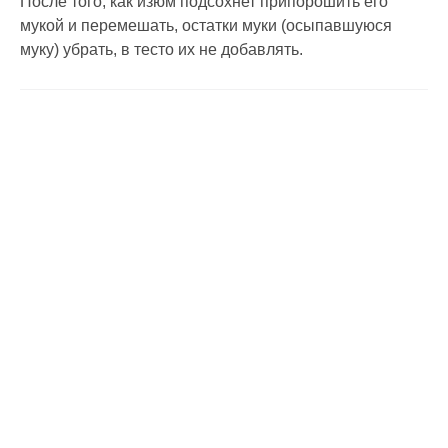
После того, как изюм подсохнет припорошить его
мукой и перемешать, остатки муки (осыпавшуюся
муку) убрать, в тесто их не добавлять.