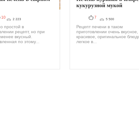
кукурузной мукой
10
7
2 223
5 500
о простой в
Рецепт печени в таком
влении рецепт, но при
приготовлении очень вкусное,
 менее вкусный.
красивое, оригинальное блюд
вленная по этому...
легкое в...