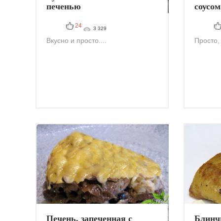
печенью
соусом
24
3 329
Вкусно и просто....
Просто, 
Печень, запеченная с
Блинч