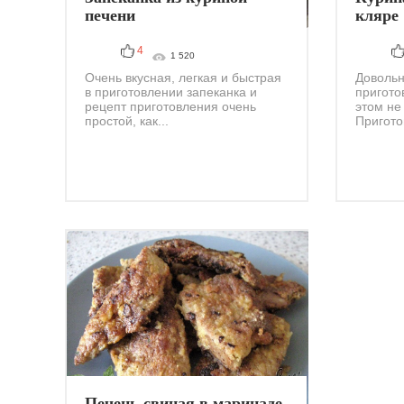
печени
кляре
4
1 520
Очень вкусная, легкая и быстрая
Довольн
в приготовлении запеканка и
пригото
рецепт приготовления очень
этом не
простой, как...
Пригото
Печень свиная в маринаде