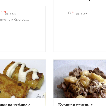
363
4
6 829
1 987
вкусно и быстро....
ики на кефире с
Куриная печень с