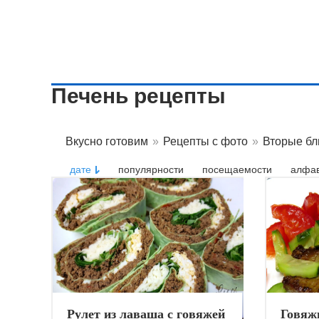
Печень рецепты
Вкусно готовим
»
Рецепты с фото
»
Вторые б
дате
популярности
посещаемости
алфав
Рулет из лаваша с говяжей
Говяж