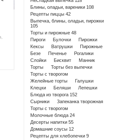
Несладкая выпечка 118
Блины, оладьи, вареники 108
Рецепты пиццы 42
Выпечка, блины, оладьи, пирожки
105
Торты и пирожные 48
о,
Пироги
Булочки
Пирожки
Кексы
Ватрушки
Пирожные
Безе
Печенье
Рогалики
Слойки
Бисквит
Манник
Торты
Торты без выпечки
Торты с творогом
Желейные торты
Галушки
Клецки
Беляши
Лепешки
Блюда из творога 152
Сырники
Запеканка творожная
Торты с творогом
Молочные блюда 24
Десерты напитки 55
Домашние соусы 12
Рецепты для хлебопечки 9