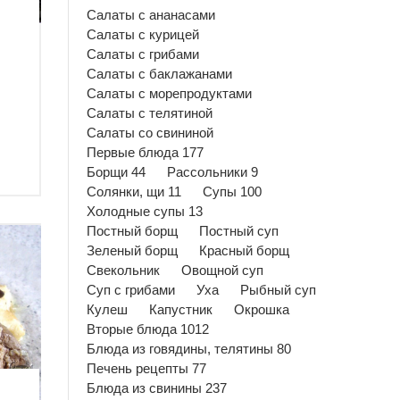
Салаты с ананасами
Салаты с курицей
Салаты с грибами
Салаты с баклажанами
Салаты с морепродуктами
Салаты с телятиной
Салаты со свининой
Первые блюда 177
Борщи 44
Рассольники 9
Солянки, щи 11
Супы 100
Холодные супы 13
Постный борщ
Постный суп
Зеленый борщ
Красный борщ
Свекольник
Овощной суп
Суп с грибами
Уха
Рыбный суп
Кулеш
Капустник
Окрошка
Вторые блюда 1012
Блюда из говядины, телятины 80
Печень рецепты 77
Блюда из свинины 237