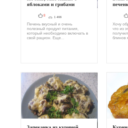
яблоками и грибами
печен
8
1 466
Печень вкусный и очень
Хочу об
полезный продукт питания,
что из 
который необходимо включать в
получил
свой рацион. Еще...
блинов я
Запеканка из куриной
Курин