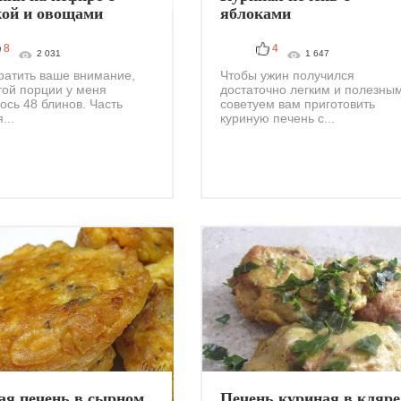
кой и овощами
яблоками
8
4
2 031
1 647
ратить ваше внимание,
Чтобы ужин получился
этой порции у меня
достаточно легким и полезным
ось 48 блинов. Часть
советуем вам приготовить
...
куриную печень с...
ая печень в сырном
Печень куриная в кляре