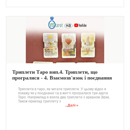
Триплети Таро вип.4. Триплети, що
програлися - 4. Взаємозв'язок і поєднання
карт Таро. Аркан Зірка
Триплети в таро, як читати триплети. У цьому відео я
покажу як у поєднанні та в житті програлися три карти
Таро. Наприклад я взяла два триплети з арканом Зірка.
Також приклад триплету з
...Далі »