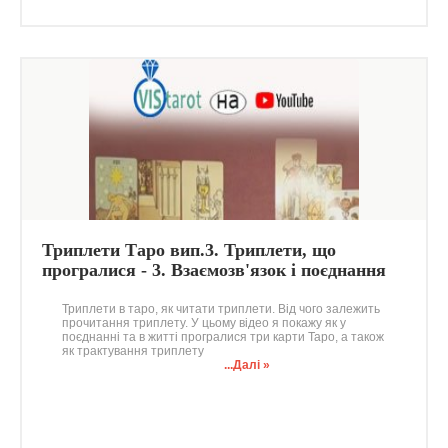
Триплети Таро вип.3. Триплети, що
програлися - 3. Взаємозв'язок і поєднання
карт Таро. Аркан Зірка
Триплети в таро, як читати триплети. Від чого залежить
прочитання триплету. У цьому відео я покажу як у
поєднанні та в житті програлися три карти Таро, а також
як трактування триплету
...Далі »