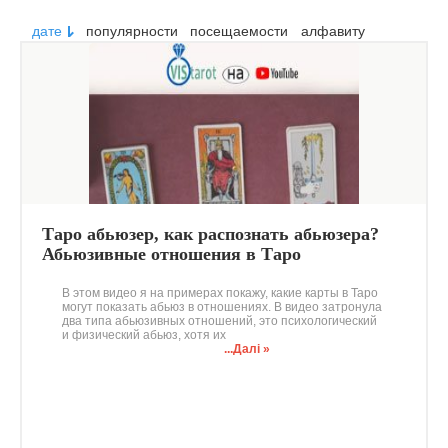
дате
популярности
посещаемости
алфавиту
Таро абьюзер, как распознать абьюзера?
Абьюзивные отношения в Таро
Психологический физический абьюз
В этом видео я на примерах покажу, какие карты в Таро
могут показать абьюз в отношениях. В видео затронула
два типа абьюзивных отношений, это психологический
и физический абьюз, хотя их
...Далі »