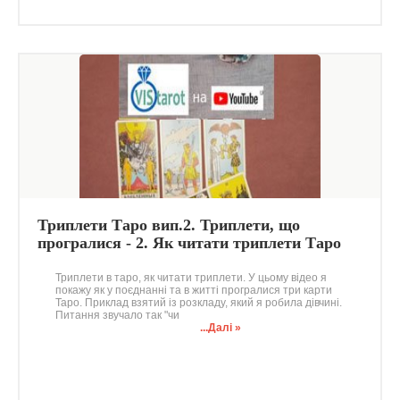
Триплети Таро вип.2. Триплети, що
програлися - 2. Як читати триплети Таро
Триплети в таро, як читати триплети. У цьому відео я
покажу як у поєднанні та в житті програлися три карти
Таро. Приклад взятий із розкладу, який я робила дівчині.
Питання звучало так "чи
...Далі »