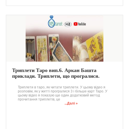
Триплети Таро вип.6. Аркан Башта
приклади. Триплети, що програлися.
Додаткові питання, поєднання карт Таро
Триплети в таро, як читати триплети. У цьому відео я
розповім, як у житті програлися 3 і більше карт Таро. У
цьому відео я показую ще один додатковий метод
прочитання триплетів, це
...Далі »