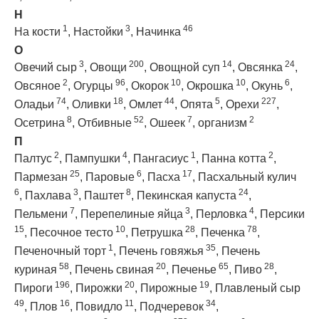
Н
1
3
46
На кости
,
Настойки
,
Начинка
О
3
200
14
24
Овечий сыр
,
Овощи
,
Овощной суп
,
Овсянка
,
2
96
10
10
6
Овсяное
,
Огурцы
,
Окорок
,
Окрошка
,
Окунь
,
74
18
44
5
227
Оладьи
,
Оливки
,
Омлет
,
Опята
,
Орехи
,
8
52
7
2
Осетрина
,
Отбивные
,
Ошеек
,
организм
П
2
4
1
2
Палтус
,
Пампушки
,
Пангасиус
,
Панна котта
,
25
6
17
Пармезан
,
Паровые
,
Пасха
,
Пасхальный кулич
6
3
8
24
,
Пахлава
,
Паштет
,
Пекинская капуста
,
7
3
4
Пельмени
,
Перепелиные яйца
,
Перловка
,
Персики
15
10
28
78
,
Песочное тесто
,
Петрушка
,
Печенка
,
1
35
Печеночный торт
,
Печень говяжья
,
Печень
58
20
65
28
куриная
,
Печень свиная
,
Печенье
,
Пиво
,
196
20
19
Пироги
,
Пирожки
,
Пирожные
,
Плавленый сыр
49
16
11
34
,
Плов
,
Повидло
,
Подчеревок
,