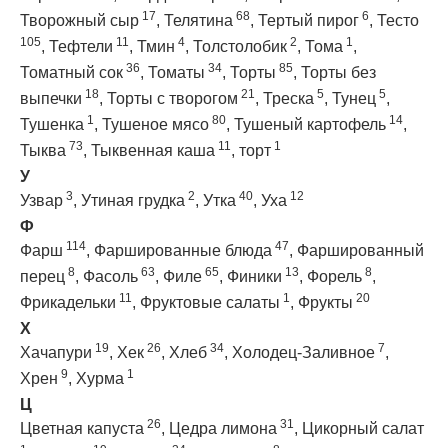
17
68
6
Творожный сыр
,
Телятина
,
Тертый пирог
,
Тесто
105
11
4
2
1
,
Тефтели
,
Тмин
,
Толстолобик
,
Тома
,
36
34
85
Томатный сок
,
Томаты
,
Торты
,
Торты без
18
21
5
5
выпечки
,
Торты с творогом
,
Треска
,
Тунец
,
1
80
14
Тушенка
,
Тушеное мясо
,
Тушеный картофель
,
73
11
1
Тыква
,
Тыквенная каша
,
торт
У
3
2
40
12
Узвар
,
Утиная грудка
,
Утка
,
Уха
Ф
114
47
Фарш
,
Фаршированные блюда
,
Фаршированный
8
63
65
13
8
перец
,
Фасоль
,
Филе
,
Финики
,
Форель
,
11
1
20
Фрикадельки
,
Фруктовые салаты
,
Фрукты
Х
19
26
34
7
Хачапури
,
Хек
,
Хлеб
,
Холодец-Заливное
,
9
1
Хрен
,
Хурма
Ц
26
31
Цветная капуста
,
Цедра лимона
,
Цикорный салат