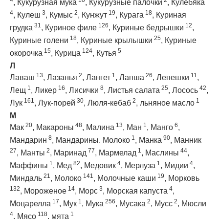
4
10
2
,
Кукурузная мука
,
Кукурузные палочки
,
Кулебяка
4
3
2
19
18
,
Кулеш
,
Кумыс
,
Кунжут
,
Курага
,
Куриная
31
126
12
грудка
,
Куриное филе
,
Куриные бедрышки
,
18
25
Куриные голени
,
Куриные крылышки
,
Куриные
15
124
5
окорочка
,
Курица
,
Кутья
Л
13
2
1
26
11
Лаваш
,
Лазанья
,
Лангет
,
Лапша
,
Лепешки
,
1
16
8
25
42
Лещ
,
Ликер
,
Лисички
,
Листья салата
,
Лосось
,
161
30
2
1
Лук
,
Лук-порей
,
Люля-кебаб
,
льняное масло
М
20
48
13
1
6
Мак
,
Макароны
,
Малина
,
Ман
,
Манго
,
8
1
90
Мандарин
,
Мандарины. Молоко
,
Манка
,
Манник
27
2
77
1
44
,
Манты
,
Маринад
,
Мармелад
,
Маслины
,
1
82
4
1
4
Маффины
,
Мед
,
Медовик
,
Мерлуза
,
Мидии
,
21
141
19
Миндаль
,
Молоко
,
Молочные каши
,
Морковь
132
14
3
4
,
Мороженое
,
Морс
,
Морская капуста
,
17
1
256
2
2
Моцарелла
,
Мук
,
Мука
,
Мусака
,
Мусс
,
Мюсли
4
118
1
,
Мясо
,
мята