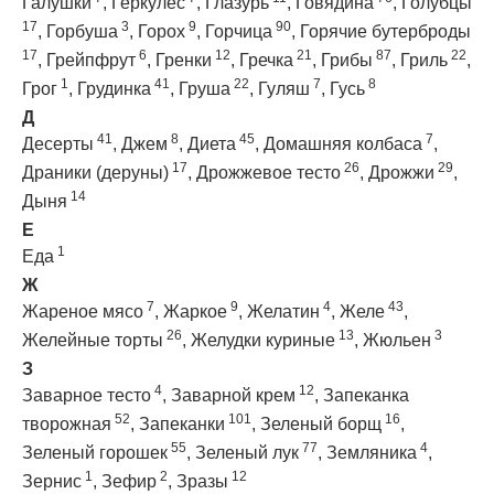
Галушки
,
Геркулес
,
Глазурь
,
Говядина
,
Голубцы
17
3
9
90
,
Горбуша
,
Горох
,
Горчица
,
Горячие бутерброды
17
6
12
21
87
22
,
Грейпфрут
,
Гренки
,
Гречка
,
Грибы
,
Гриль
,
1
41
22
7
8
Грог
,
Грудинка
,
Груша
,
Гуляш
,
Гусь
Д
41
8
45
7
Десерты
,
Джем
,
Диета
,
Домашняя колбаса
,
17
26
29
Драники (деруны)
,
Дрожжевое тесто
,
Дрожжи
,
14
Дыня
Е
1
Еда
Ж
7
9
4
43
Жареное мясо
,
Жаркое
,
Желатин
,
Желе
,
26
13
3
Желейные торты
,
Желудки куриные
,
Жюльен
З
4
12
Заварное тесто
,
Заварной крем
,
Запеканка
52
101
16
творожная
,
Запеканки
,
Зеленый борщ
,
55
77
4
Зеленый горошек
,
Зеленый лук
,
Земляника
,
1
2
12
Зернис
,
Зефир
,
Зразы