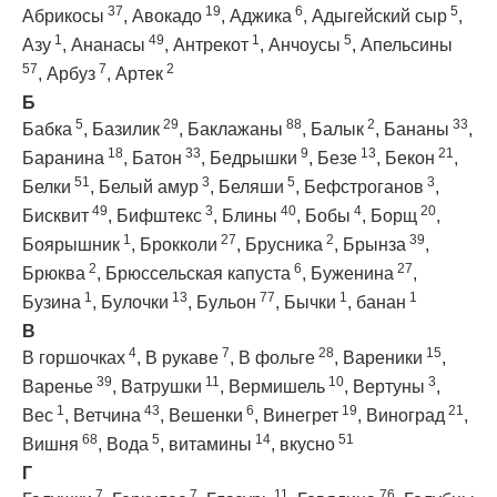
37
19
6
5
Абрикосы
,
Авокадо
,
Аджика
,
Адыгейский сыр
,
1
49
1
5
Азу
,
Ананасы
,
Антрекот
,
Анчоусы
,
Апельсины
57
7
2
,
Арбуз
,
Артек
Б
5
29
88
2
33
Бабка
,
Базилик
,
Баклажаны
,
Балык
,
Бананы
,
18
33
9
13
21
Баранина
,
Батон
,
Бедрышки
,
Безе
,
Бекон
,
51
3
5
3
Белки
,
Белый амур
,
Беляши
,
Бефстроганов
,
49
3
40
4
20
Бисквит
,
Бифштекс
,
Блины
,
Бобы
,
Борщ
,
1
27
2
39
Боярышник
,
Брокколи
,
Брусника
,
Брынза
,
2
6
27
Брюква
,
Брюссельская капуста
,
Буженина
,
1
13
77
1
1
Бузина
,
Булочки
,
Бульон
,
Бычки
,
банан
В
4
7
28
15
В горшочках
,
В рукаве
,
В фольге
,
Вареники
,
39
11
10
3
Варенье
,
Ватрушки
,
Вермишель
,
Вертуны
,
1
43
6
19
21
Вес
,
Ветчина
,
Вешенки
,
Винегрет
,
Виноград
,
68
5
14
51
Вишня
,
Вода
,
витамины
,
вкусно
Г
7
7
11
76