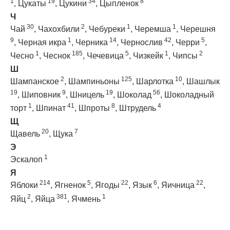
1
19
34
8
,
Цукаты
,
Цукини
,
Цыпленок
Ч
30
2
1
1
Чай
,
Чахохбили
,
Чебуреки
,
Черемша
,
Черешня
9
1
14
42
5
,
Черная икра
,
Черника
,
Чернослив
,
Черри
,
1
185
5
1
2
Чесно
,
Чеснок
,
Чечевица
,
Чизкейк
,
Чипсы
Ш
2
125
10
Шампанское
,
Шампиньоны
,
Шарлотка
,
Шашлык
19
9
19
56
,
Шиповник
,
Шницель
,
Шоколад
,
Шоколадный
1
41
8
4
торт
,
Шпинат
,
Шпроты
,
Штрудель
Щ
20
7
Щавель
,
Щука
Э
1
Эскалоп
Я
214
5
22
6
22
Яблоки
,
Ягненок
,
Ягоды
,
Язык
,
Яичница
,
2
381
1
Яйц
,
Яйца
,
Ячмень