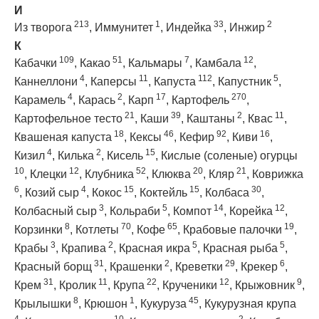
И
213
1
33
2
Из творога
,
Иммунитет
,
Индейка
,
Инжир
К
109
51
7
12
Кабачки
,
Какао
,
Кальмары
,
Камбала
,
4
11
112
5
Каннеллони
,
Каперсы
,
Капуста
,
Капустник
,
4
2
17
270
Карамель
,
Карась
,
Карп
,
Картофель
,
21
39
2
11
Картофельное тесто
,
Каши
,
Каштаны
,
Квас
,
18
46
92
16
Квашеная капуста
,
Кексы
,
Кефир
,
Киви
,
4
2
15
Кизил
,
Килька
,
Кисель
,
Кислые (соленые) огурцы
10
12
52
20
21
,
Клецки
,
Клубника
,
Клюква
,
Кляр
,
Коврижка
6
4
15
15
30
,
Козий сыр
,
Кокос
,
Коктейль
,
Колбаса
,
3
5
14
12
Колбасный сыр
,
Кольраби
,
Компот
,
Корейка
,
8
70
65
19
Корзинки
,
Котлеты
,
Кофе
,
Крабовые палочки
,
3
2
5
5
Крабы
,
Крапива
,
Красная икра
,
Красная рыба
,
31
2
29
6
Красный борщ
,
Крашенки
,
Креветки
,
Крекер
,
31
11
22
12
9
Крем
,
Кролик
,
Крупа
,
Крученики
,
Крыжовник
,
8
1
45
Крылышки
,
Крюшон
,
Кукуруза
,
Кукурузная крупа