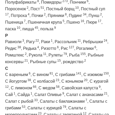
8
273
6
Полуфабрикаты
,
Помидоры
,
Пончики
,
2
51
10
Поросенок
,
Пост
,
Постный борщ
,
Постный суп
17
4
2
8
34
2
,
Потроха
,
Почки
,
Пряники
,
Пудинг
,
Пунш
,
7
5
16
17
Пшеница
,
Пшеничная крупа
,
Пшено
,
Пюре
,
10
45
9
паска
,
пицца
,
польза
Р
3
22
1
11
24
Равиоли
,
Рагу
,
Раки
,
Рассольник
,
Ребрышки
,
38
4
6
127
6
Редис
,
Редька
,
Ризотто
,
Рис
,
Рогалики
,
2
11
79
155
Ромштекс
,
Рукола
,
Рулеты
,
Рыба
,
Рыбные
21
15
2
консервы
,
Рыбные супы
,
рождество
С
6
81
141
150
С вареньем
,
С вином
,
С грибами
,
С изюмом
,
38
23
20
С йогуртом
,
С колбасой
,
С коньяком
,
С курагой
12
66
58
9
,
С лимоном
,
С медом
,
Савойская капуста
,
1
1
9
21
Сай
,
Сайда
,
Салат Оливье
,
Салат с ананасами
,
33
7
Салат с рыбой
,
Салаты с баклажанами
,
Салаты с
53
79
грибами
,
Салаты с курицей
,
Салаты с
23
12
морепродуктами
,
Салаты с телятиной
,
Салаты со