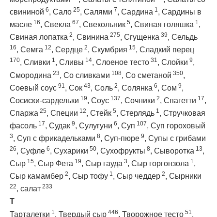
6
25
7
1
свининой
,
Сало
,
Салями
,
Сардина
,
Сардины в
16
67
5
1
масле
,
Свекла
,
Свекольник
,
Свиная голяшка
,
2
275
39
Свиная лопатка
,
Свинина
,
Сгущенка
,
Сельдь
16
12
2
15
,
Семга
,
Сердце
,
Скумбрия
,
Сладкий перец
170
1
14
31
9
,
Сливки
,
Сливы
,
Слоеное тесто
,
Слойки
,
23
108
350
Смородина
,
Со сливками
,
Со сметаной
,
91
43
2
6
9
Соевый соус
,
Сок
,
Соль
,
Солянка
,
Сом
,
19
137
2
17
Сосиски-сардельки
,
Соус
,
Сочники
,
Спагетти
,
25
12
5
1
Спаржа
,
Специи
,
Стейк
,
Стерлядь
,
Стручковая
17
9
6
107
фасоль
,
Судак
,
Сулугуни
,
Суп
,
Суп гороховый
3
8
9
,
Суп с фрикадельками
,
Суп-пюре
,
Супы с грибами
26
6
50
8
13
,
Суфле
,
Сухарики
,
Сухофрукты
,
Сыворотка
,
15
19
3
1
Сыр
,
Сыр Фета
,
Сыр гауда
,
Сыр горгонзола
,
2
1
2
Сыр камамбер
,
Сыр тофу
,
Сыр чеддер
,
Сырники
22
233
,
салат
Т
1
446
51
Тарталетки
,
Твердый сыр
,
Творожное тесто
,