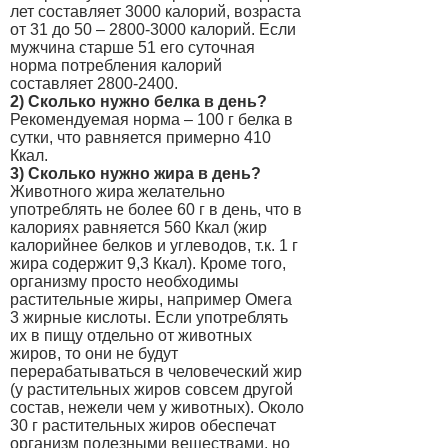
лет составляет 3000 калорий, возраста
от 31 до 50 – 2800-3000 калорий. Если
мужчина старше 51 его суточная
норма потребления калорий
составляет 2800-2400.
2) Сколько нужно белка в день?
Рекомендуемая норма – 100 г белка в
сутки, что равняется примерно 410
Ккал.
3) Сколько нужно жира в день?
Животного жира желательно
употреблять не более 60 г в день, что в
калориях равняется 560 Ккал (жир
калорийнее белков и углеводов, т.к. 1 г
жира содержит 9,3 Ккал). Кроме того,
организму просто необходимы
растительные жиры, например Омега
3 жирные кислоты. Если употреблять
их в пищу отдельно от животных
жиров, то они не будут
перерабатываться в человеческий жир
(у растительных жиров совсем другой
состав, нежели чем у животных). Около
30 г растительных жиров обеспечат
организм полезными веществами, но