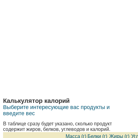
Калькулятор калорий
Выберите интересующие вас продукты и
введите вес
В таблице сразу будет указано, сколько продукт
содержит жиров, белков, углеводов и калорий.
Масса (г)
Белки (г)
Жиры (г)
Уг