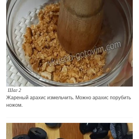
Шаг 2
Жареный арахис измельчить. Можно арахис порубить
ножом.