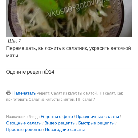
Шаг 7
Перемешать, выложить в салатник, украсить веточкой
мяты.
Оцените рецепт
14
Напечатать
Рецепт: Салат из капусты с мятой. ПП салат. Как
приготовить Салат из капусты с мятой. ПП салат?
Рецепты с фото
Праздничные салаты
Назначение блюда
/
/
Овощные салаты
Видео рецепты
Быстрые рецепты
/
/
/
Простые рецепты
Новогодние салаты
/