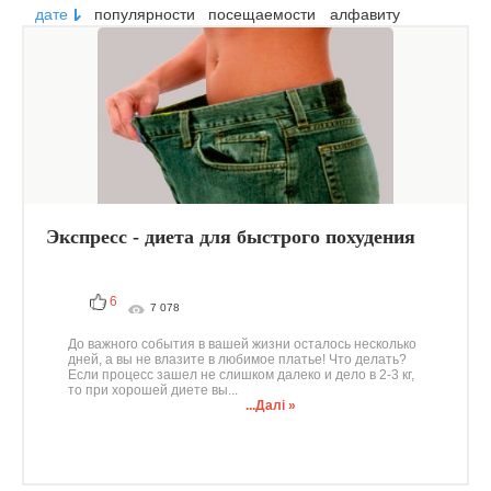
дате
популярности
посещаемости
алфавиту
Экспресс - диета для быстрого похудения
6
7 078
До важного события в вашей жизни осталось несколько
дней, а вы не влазите в любимое платье! Что делать?
Если процесс зашел не слишком далеко и дело в 2-3 кг,
то при хорошей диете вы...
...Далі »