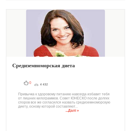
Средиземноморская диета
0
4 432
Привычка к здоровому питанию навсегда избавит тебя
от лишних килограммов. Совет ЮНЕСКО после долгих
споров все же согласился назвать средиземноморскую
диету, основу которой составляют...
...Далі »