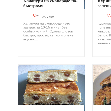
Хачапури на сковороде по-
Курин
быстрому
зелен
мульт
9
3 670
Хачапури на сковороде - это
Куриные
завтрак за 10-15 минут без
полезны
особых усилий. Одним словом
микроэл
быстро, просто, сытно и очень
белок. 
вкусно....
низкока
минимал