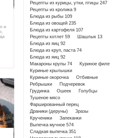
Рецепты из курицы, утки, птицы 247
Рецепты из кролика 9
Блюда из рыбы 109
Блюда из овощей 235
о и
Блюда из картофеля 107
о,
гда
Рецепты котлет 59
Шашлык 13
Блюда из яиц 92
Блюда из круп, паста 74
Блюда из яиц 92
Макароны крупы 74
Куриное филе
Куриные крылышки
Куриные окорочка
Отбивные
Ребрышки
Подчеревок
Грудинка
Ошеек
Голубцы
Тушеное мясо
Фаршированный перец
Драники (деруны)
Зразы
Крученики
Запеканки
Выпечка мучное 574
Сладкая выпечка 351