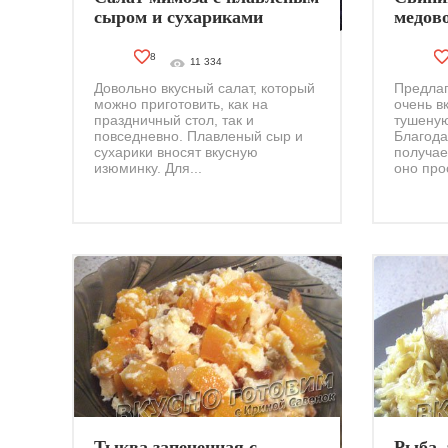
сыром и сухариками
медово
8
11 334
Довольно вкусный салат, который
Предлаг
можно приготовить, как на
очень в
праздничный стол, так и
тушеную
повседневно. Плавленый сыр и
Благода
сухарики вносят вкусную
получае
изюминку. Для...
оно прос
Тыква запеченная с
Рыба, 