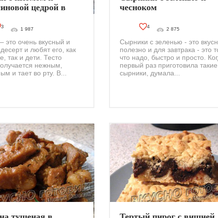
иновой цедрой в
чесноком
иварке
3
4
1 987
2 875
– это очень вкусный и
Сырники с зеленью - это вкусн
десерт и любят его, как
полезно и для завтрака - это т
, так и дети. Тесто
что надо, быстро и просто. Ко
получается нежным,
первый раз приготовила такие
м и тает во рту. В...
сырники, думала...
на тушеная в
Тертый пирог с вишней