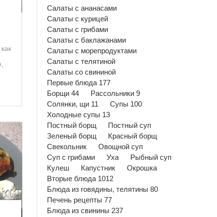
Салаты с ананасами
Салаты с курицей
Салаты с грибами
Салаты с баклажанами
 как
Салаты с морепродуктами
Салаты с телятиной
е,
Салаты со свининой
Первые блюда 177
Борщи 44
Рассольники 9
Солянки, щи 11
Супы 100
Холодные супы 13
Постный борщ
Постный суп
Зеленый борщ
Красный борщ
Свекольник
Овощной суп
Суп с грибами
Уха
Рыбный суп
Кулеш
Капустник
Окрошка
Вторые блюда 1012
Блюда из говядины, телятины 80
Печень рецепты 77
Блюда из свинины 237