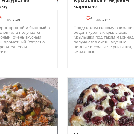
 Мазурка по-
Крылышки в медовом
ому
маринаде
3
4
6 103
1 947
ирог простой и быстрый в
Предлагаем вашему внимани
влении, а получается
рецепт куриных крылышек.
бный, очень вкусный,
Крылышки под таким марина
и ароматный. Уверена
получаются очень вкусные,
равится, если
нежные и сочные. Крылышки,
ите....
смазанные...