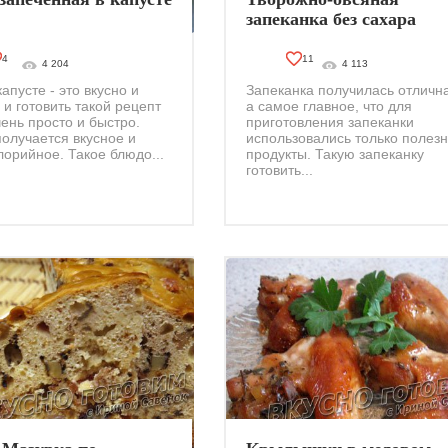
запеканка без сахара
4
11
4 204
4 113
апусте - это вкусно и
Запеканка получилась отличн
 и готовить такой рецепт
а самое главное, что для
ень просто и быстро.
приготовления запеканки
олучается вкусное и
использовались только полез
лорийное. Такое блюдо...
продукты. Такую запеканку
готовить...