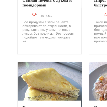
Свиная печень с луком и
Пирог
помидорами
быстр
2
4 201
Все продукты в этом рецепте
Такой п
обжаривают по отдельности, в
пригото
результате получаем печень с
бесподо
луком, без подливы. Этот рецепт
нежный 
подойдет тем людям, которые
вам пон
не...
приготов