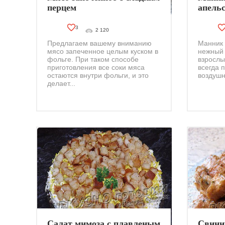
перцем
апельс
мульт
3
2 120
Предлагаем вашему вниманию
Манник 
мясо запеченное целым куском в
нежный 
фольге. При таком способе
взрослые
приготовления все соки мяса
всегда 
остаются внутри фольги, и это
воздушны
делает...
Салат мимоза с плавленым
Свини