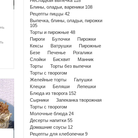
Несладкая выпечка 118
Блины, оладьи, вареники 108
Рецепты пиццы 42
Выпечка, блины, оладьи, пирожки
105
нь
Торты и пирожные 48
Пироги
Булочки
Пирожки
ть
Кексы
Ватрушки
Пирожные
Безе
Печенье
Рогалики
Слойки
Бисквит
Манник
Торты
Торты без выпечки
Торты с творогом
Желейные торты
Галушки
Клецки
Беляши
Лепешки
Блюда из творога 152
Сырники
Запеканка творожная
Торты с творогом
Молочные блюда 24
Десерты напитки 55
Домашние соусы 12
Рецепты для хлебопечки 9