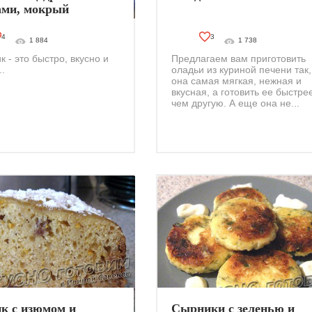
ами, мокрый
4
3
1 884
1 738
к - это быстро, вкусно и
Предлагаем вам приготовить
..
оладьи из куриной печени так,
она самая мягкая, нежная и
вкусная, а готовить ее быстре
чем другую. А еще она не...
к с изюмом и
Сырники с зеленью и