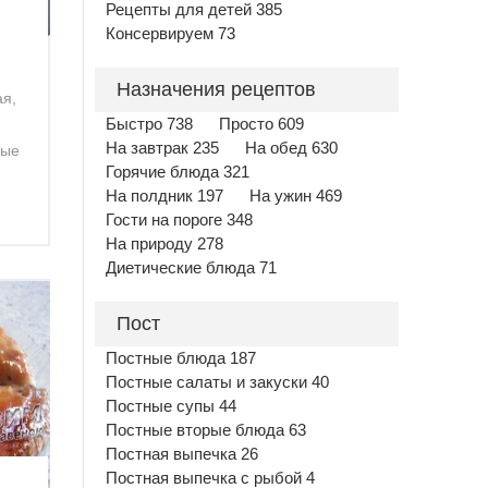
Рецепты для детей 385
Консервируем 73
Назначения рецептов
ая,
Быстро 738
Просто 609
На завтрак 235
На обед 630
ные
Горячие блюда 321
На полдник 197
На ужин 469
Гости на пороге 348
На природу 278
Диетические блюда 71
Пост
Постные блюда 187
Постные салаты и закуски 40
Постные супы 44
Постные вторые блюда 63
Постная выпечка 26
Постная выпечка с рыбой 4