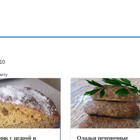
10
иту
ик с цедрой и
Оладьи печеночные