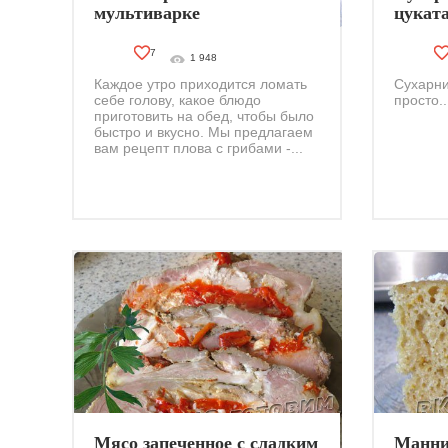
мультиварке
цукат
7
1 948
Каждое утро приходится ломать
Сухарни
себе голову, какое блюдо
просто..
приготовить на обед, чтобы было
быстро и вкусно. Мы предлагаем
вам рецепт плова с грибами -...
Мясо запеченное с сладким
Манни