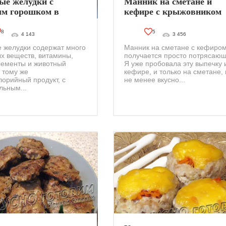
ые желудки с
Манник на сметане и
ым горошком в
кефире с крыжовником
иварке
8
5
4 143
3 456
 желудки содержат много
Манник на сметане с кефиро
х веществ, витамины,
получается просто потрясаю
ементы и животный
Я уже пробовала эту выпечку 
К тому же
кефире, и только на сметане,
лорийный продукт, с
не менее вкусно...
ьным...