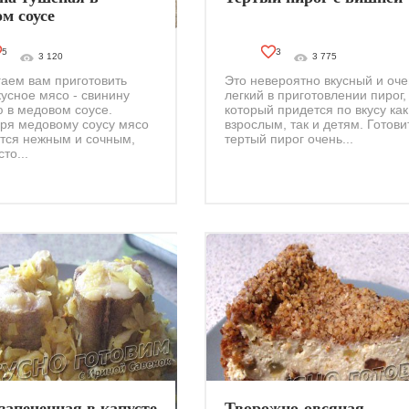
м соусе
5
3
3 120
3 775
аем вам приготовить
Это невероятно вкусный и оче
кусное мясо - свинину
легкий в приготовлении пирог,
 в медовом соусе.
который придется по вкусу как
ря медовому соусу мясо
взрослым, так и детям. Готови
тся нежным и сочным,
тертый пирог очень...
то...
запеченная в капусте
Творожно-овсяная