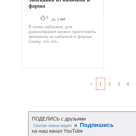
фарша
9
2 995
В сезон кабачков, для
разнообразия можно приготовить
запеканку из кабачков и фарша.
Скажу, что это...
<
1
2
3
4
ПОДЕЛИСЬ с друзьями
Подпишись
и
Смотри новые видео
на наш канал YouTube