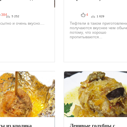
384
4
5 252
1 629
сытно и очень вкусно....
Тефтели в таком приготовлен
получаются вкуснее чем обы
потому, что хорошо
пропитываются...
ты из кролика
Ленивые голубцы с