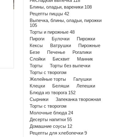
Несладкая выпечка 118
Блины, оладьи, вареники 108
Рецепты пиццы 42
Выпечка, блины, оладьи, пирожки
105
Торты и пирожные 48
Пироги
Булочки
Пирожки
Кексы
Ватрушки
Пирожные
Безе
Печенье
Рогалики
Слойки
Бисквит
Манник
Торты
Торты без выпечки
Торты с творогом
Желейные торты
Галушки
Клецки
Беляши
Лепешки
Блюда из творога 152
Сырники
Запеканка творожная
Торты с творогом
Молочные блюда 24
Десерты напитки 55
Домашние соусы 12
Рецепты для хлебопечки 9