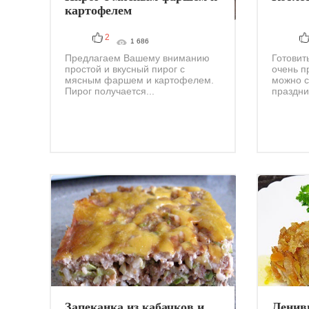
картофелем
2
1 686
Предлагаем Вашему вниманию
Готовит
простой и вкусный пирог с
очень п
мясным фаршем и картофелем.
можно с
Пирог получается...
праздни
Запеканка из кабачков и
Ленив