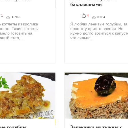
баклажанами
1
4
4 782
3 384
ь котлеты из кролика
Я люблю ленивые голубцы, за
росто. Такие котлеты
простоту приготовления. Не
мело готовить на
нужно долго возиться с капуст
чный стол,...
что сильно...
ые голубцы
Запеканка из тыквы с