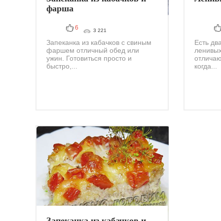
фарша
6
3 221
Запеканка из кабачков с свиным
Есть дв
фаршем отличный обед или
ленивых
ужин. Готовиться просто и
отличаю
быстро,...
когда...
Запеканка из кабачков и