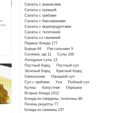
Салаты с ананасами
Салаты с курицей
Салаты с грибами
ии
Салаты с баклажанами
чные
Салаты с морепродуктами
Салаты с телятиной
Салаты со свининой
Первые блюда 177
Борщи 44
Рассольники 9
Солянки, щи 11
Супы 100
Холодные супы 13
Постный борщ
Постный суп
Зеленый борщ
Красный борщ
Свекольник
Овощной суп
Суп с грибами
Уха
Рыбный суп
Кулеш
Капустник
Окрошка
Вторые блюда 1012
Блюда из говядины, телятины 80
Печень рецепты 77
Блюда из свинины 237