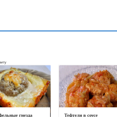
иту
фельные гнезда
Тефтели в соусе