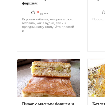
фаршем
68
956
Вкусные кабачки, которые можно
Просто, 
готовить, как в будни, так и к
праздничному столу. Это простой
в...
Пирог с мясным фаршем и
Котле