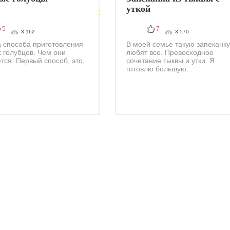
уткой
5
7
3 162
3 570
а способа приготовления
В моей семье такую запеканку
 голубцов. Чем они
любят все. Превосходное
тся: Первый способ, это,
сочетание тыквы и утки. Я
готовлю большую...