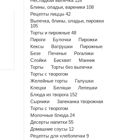
Несладкая выпечка 118
Блины, оладьи, вареники 108
Рецепты пиццы 42
Выпечка, блины, оладьи, пирожки
105
Торты и пирожные 48
Пироги
Булочки
Пирожки
Кексы
Ватрушки
Пирожные
Безе
Печенье
Рогалики
Слойки
Бисквит
Манник
Торты
Торты без выпечки
Торты с творогом
Желейные торты
Галушки
Клецки
Беляши
Лепешки
Блюда из творога 152
Сырники
Запеканка творожная
Торты с творогом
Молочные блюда 24
Десерты напитки 55
Домашние соусы 12
Рецепты для хлебопечки 9