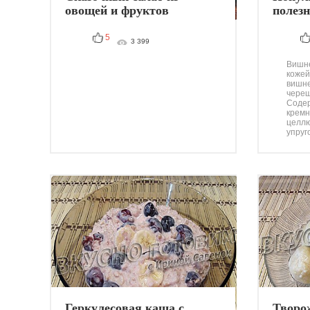
овощей и фруктов
полез
5
3 399
Вишне
кожей
вишне
череш
Содер
кремн
целлю
упруг
Геркулесовая каша с
Творо