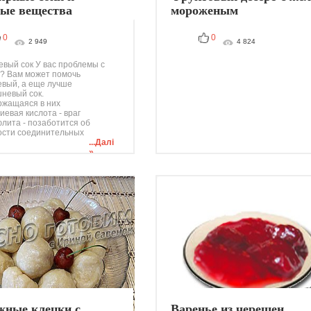
ные вещества
мороженым
0
0
2 949
4 824
вый сок У вас проблемы с
? Вам может помочь
вый, а еще лучше
невый сок.
жащаяся в них
иевая кислота - враг
лита - позаботится об
ости соединительных
...Далі
»
жные клецки с
Варенье из черешен