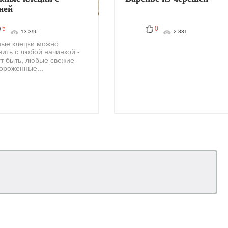
ней
5
0
13 396
2 831
ые клецки можно
вить с любой начинкой -
ут быть, любые свежие
ороженные...