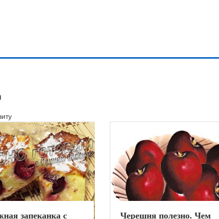
я
иту
жная запеканка с
Черешня полезно. Чем