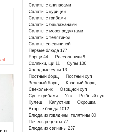
Салаты с ананасами
Салаты с курицей
Салаты с грибами
Салаты с баклажанами
Салаты с морепродуктами
Салаты с телятиной
Салаты со свининой
Первые блюда 177
Борщи 44
Рассольники 9
Далі
Солянки, щи 11
Супы 100
Холодные супы 13
Постный борщ
Постный суп
Зеленый борщ
Красный борщ
Свекольник
Овощной суп
Суп с грибами
Уха
Рыбный суп
Кулеш
Капустник
Окрошка
Вторые блюда 1012
Блюда из говядины, телятины 80
Печень рецепты 77
Блюда из свинины 237
е и