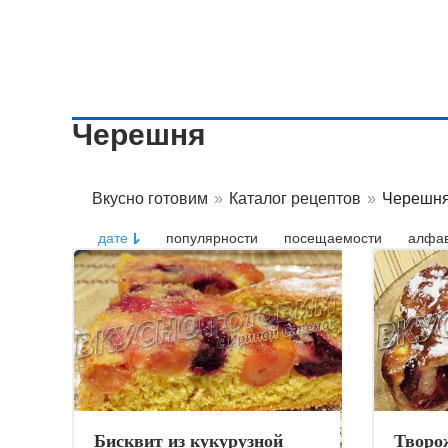
Черешня
Вкусно готовим
»
Каталог рецептов
»
Черешн
дате
популярности
посещаемости
алфав
Бисквит из кукурузной
Творо