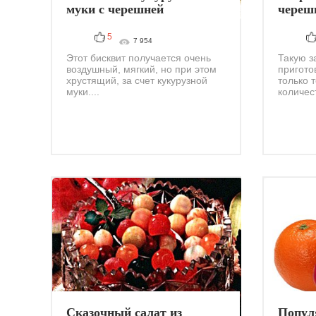
муки с черешней
череш
корже
5
7 954
Этот бисквит получается очень
Такую з
воздушный, мягкий, но при этом
пригото
хрустящий, за счет кукурузной
только 
муки....
количест
Сказочный салат из
Попул