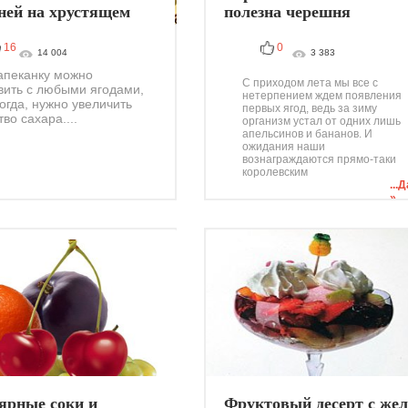
ней на хрустящем
полезна черешня
16
0
14 004
3 383
апеканку можно
С приходом лета мы все с
вить с любыми ягодами,
нетерпением ждем появления
тогда, нужно увеличить
первых ягод, ведь за зиму
во сахара....
организм устал от одних лишь
апельсинов и бананов. И
ожидания наши
вознаграждаются прямо-таки
королевским
...
»
ярные соки и
Фруктовый десерт с жел