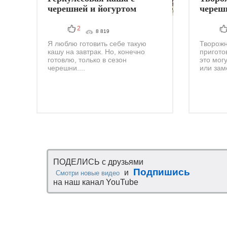
черешней и йогуртом
череш
2
8 819
Я люблю готовить себе такую
Творожн
кашу на завтрак. Но, конечно
пригото
готовлю, только в сезон
это мог
черешни....
или зам
ПОДЕЛИСЬ с друзьями
Подпишись
и
Смотри новые видео
на наш канал YouTube