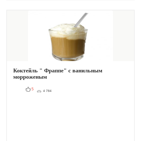
Коктейль " Фраппе" с ванильным
морроженым
5
4 784