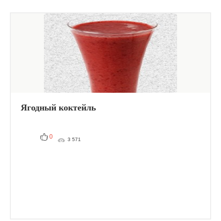
Ягодный коктейль
0
3 571