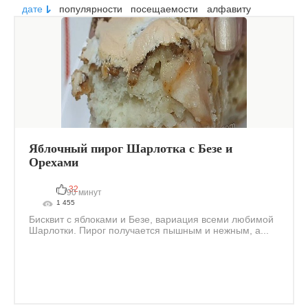
дате
популярности
посещаемости
алфавиту
Яблочный пирог Шарлотка с Безе и
Орехами
32
90 минут
1 455
Бисквит с яблоками и Безе, вариация всеми любимой
Шарлотки. Пирог получается пышным и нежным, а...