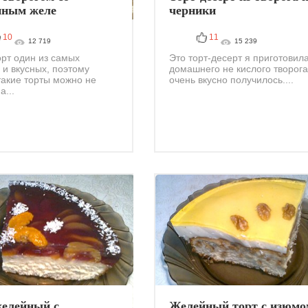
нным желе
черники
10
11
12 719
15 239
орт один из самых
Это торт-десерт я приготовила
 и вкусных, поэтому
домашнего не кислого творога
такие торты можно не
очень вкусно получилось....
а...
желейный с
Желейный торт с изюмо