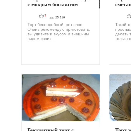
с мокрым бисквитом
смета
7
25 916
Торт бесподобный, нет слов.
Такой т
Очень рекомендую приготовить,
простых
вы удивите и вкусом и внешним
делать 
видом своих...
только н
Бисквитный торт с
Торт 