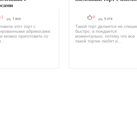
осами
1
0
7 910
5 274
товила этот торт с
Такой торт делается не слиш
ированными абрикосами.
быстро, а поедается
же можно приготовить со
моментально, потому что все
...
такой тортик любят и...