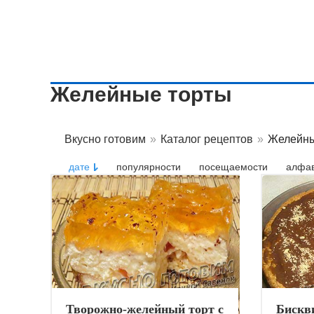
Желейные торты
Вкусно готовим
»
Каталог рецептов
»
Желейны
дате
популярности
посещаемости
алфав
Творожно-желейный торт с
Бискв