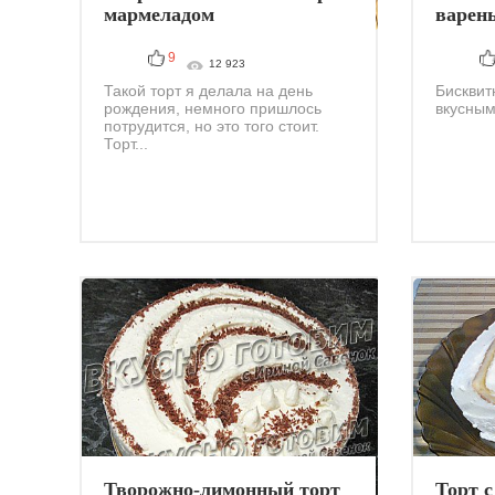
мармеладом
варен
9
12 923
Такой торт я делала на день
Бисквит
рождения, немного пришлось
вкусным 
потрудится, но это того стоит.
Торт...
Творожно-лимонный торт
Торт с