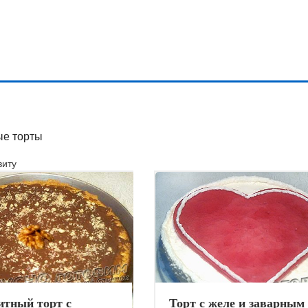
е торты
иту
итный торт с
Торт с желе и заварным