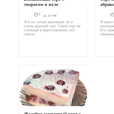
творогом и желе
абрик
6
27 744
Это не только красивый, но и
Я приго
очень вкусный торт. Такой торт не
консерв
сложный в приготовлении, его
Его так
смело...
свежими
Желейно-сметанный торт с