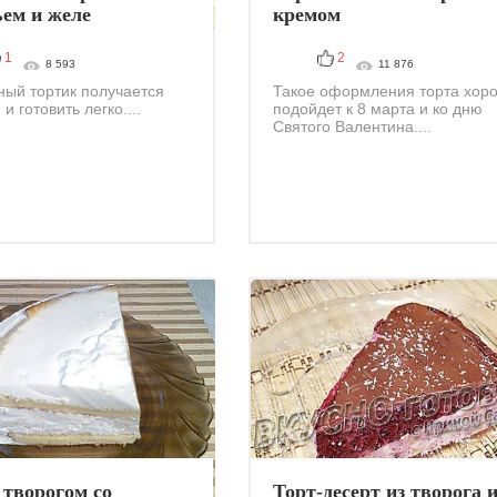
ьем и желе
кремом
1
2
8 593
11 876
ный тортик получается
Такое оформления торта хор
и готовить легко....
подойдет к 8 марта и ко дню
Святого Валентина....
 творогом со
Торт-десерт из творога 