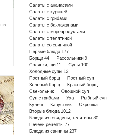
Салаты с ананасами
Салаты с курицей
Салаты с грибами
ошо
Салаты с баклажанами
Салаты с морепродуктами
Салаты с телятиной
Салаты со свининой
Первые блюда 177
Борщи 44
Рассольники 9
Солянки, щи 11
Супы 100
Холодные супы 13
Постный борщ
Постный суп
Зеленый борщ
Красный борщ
Свекольник
Овощной суп
Суп с грибами
Уха
Рыбный суп
Кулеш
Капустник
Окрошка
Вторые блюда 1012
Блюда из говядины, телятины 80
Печень рецепты 77
Блюда из свинины 237
и