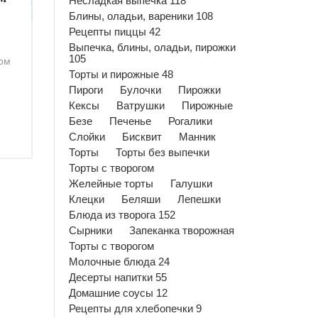
Несладкая выпечка 118
Блины, оладьи, вареники 108
Рецепты пиццы 42
Выпечка, блины, оладьи, пирожки
105
ком
Торты и пирожные 48
Пироги
Булочки
Пирожки
Кексы
Ватрушки
Пирожные
Безе
Печенье
Рогалики
Слойки
Бисквит
Манник
Торты
Торты без выпечки
Торты с творогом
Желейные торты
Галушки
Клецки
Беляши
Лепешки
Блюда из творога 152
Сырники
Запеканка творожная
Торты с творогом
Молочные блюда 24
Десерты напитки 55
Домашние соусы 12
Рецепты для хлебопечки 9