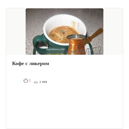
Кофе с ликером
1
2 888