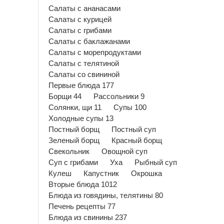
Салаты с ананасами
Салаты с курицей
Салаты с грибами
Салаты с баклажанами
Салаты с морепродуктами
Салаты с телятиной
Салаты со свининой
Первые блюда 177
Борщи 44
Рассольники 9
Солянки, щи 11
Супы 100
Холодные супы 13
Постный борщ
Постный суп
Зеленый борщ
Красный борщ
Свекольник
Овощной суп
Суп с грибами
Уха
Рыбный суп
Кулеш
Капустник
Окрошка
Вторые блюда 1012
Блюда из говядины, телятины 80
Печень рецепты 77
Блюда из свинины 237