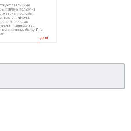
ствуют различные
бы извлечь пользу из
ого зерна и соломы:
ы, настои, кисели.
есно, что состав
кислот в зернах овса
к к мышечному белку. При
же...
...Далі
»