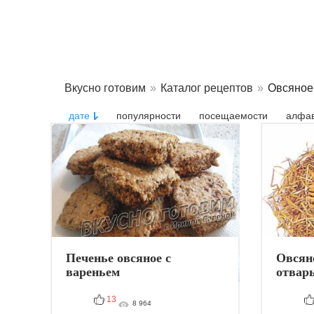
Вкусно готовим
»
Каталог рецептов
»
Овсяное
дате
популярности
посещаемости
алфав
Печенье овсяное с
Овсяно
вареньем
отвары
13
8 964