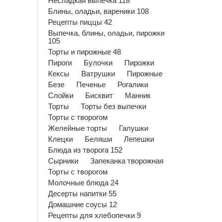
Несладкая выпечка 118
Блины, оладьи, вареники 108
Рецепты пиццы 42
Выпечка, блины, оладьи, пирожки
105
Торты и пирожные 48
Пироги
Булочки
Пирожки
Кексы
Ватрушки
Пирожные
Безе
Печенье
Рогалики
Слойки
Бисквит
Манник
Торты
Торты без выпечки
Торты с творогом
Желейные торты
Галушки
Клецки
Беляши
Лепешки
Блюда из творога 152
Сырники
Запеканка творожная
Торты с творогом
Молочные блюда 24
Десерты напитки 55
Домашние соусы 12
Рецепты для хлебопечки 9