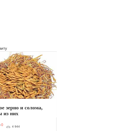
иту
е зерно и солома,
 из них
0
4 944