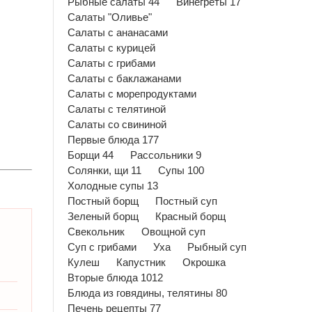
Рыбные салаты 44
Винегреты 17
Салаты "Оливье"
Салаты с ананасами
Салаты с курицей
Салаты с грибами
Салаты с баклажанами
Салаты с морепродуктами
Салаты с телятиной
Салаты со свининой
Первые блюда 177
Борщи 44
Рассольники 9
Солянки, щи 11
Супы 100
Холодные супы 13
Постный борщ
Постный суп
Зеленый борщ
Красный борщ
Свекольник
Овощной суп
Суп с грибами
Уха
Рыбный суп
Кулеш
Капустник
Окрошка
Вторые блюда 1012
Блюда из говядины, телятины 80
Печень рецепты 77