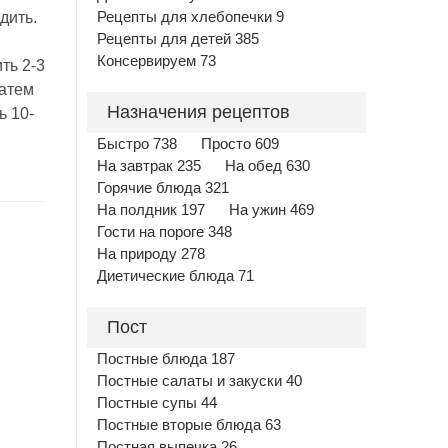
дить.
Рецепты для хлебопечки 9
Рецепты для детей 385
Консервируем 73
ть 2-3
затем
Назначения рецептов
ь 10-
Быстро 738
Просто 609
На завтрак 235
На обед 630
Горячие блюда 321
На полдник 197
На ужин 469
Гости на пороге 348
На природу 278
Диетические блюда 71
Пост
Постные блюда 187
Постные салаты и закуски 40
Постные супы 44
Постные вторые блюда 63
Постная выпечка 26