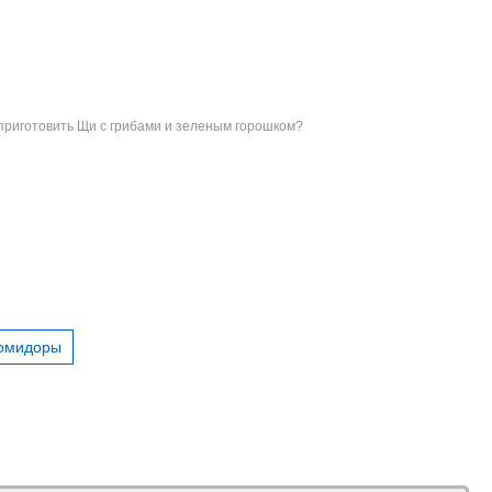
 приготовить Щи с грибами и зеленым горошком?
омидоры