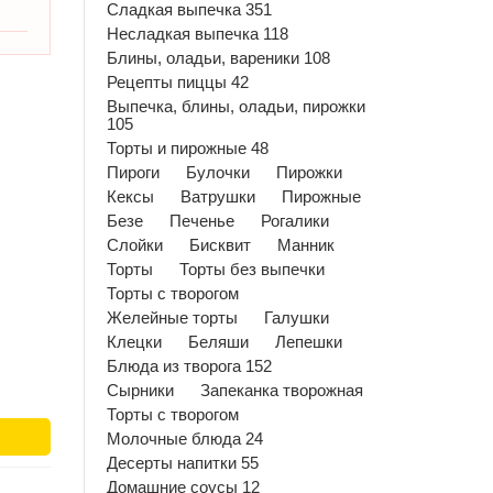
Сладкая выпечка 351
Несладкая выпечка 118
Блины, оладьи, вареники 108
Рецепты пиццы 42
Выпечка, блины, оладьи, пирожки
105
Торты и пирожные 48
Пироги
Булочки
Пирожки
Кексы
Ватрушки
Пирожные
Безе
Печенье
Рогалики
Слойки
Бисквит
Манник
Торты
Торты без выпечки
Торты с творогом
Желейные торты
Галушки
Клецки
Беляши
Лепешки
Блюда из творога 152
Сырники
Запеканка творожная
Торты с творогом
Молочные блюда 24
Десерты напитки 55
Домашние соусы 12