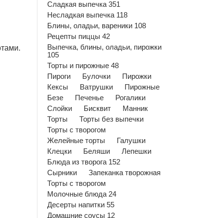
Сладкая выпечка 351
Несладкая выпечка 118
Блины, оладьи, вареники 108
Рецепты пиццы 42
Выпечка, блины, оладьи, пирожки
ртами.
105
Торты и пирожные 48
Пироги
Булочки
Пирожки
Кексы
Ватрушки
Пирожные
Безе
Печенье
Рогалики
Слойки
Бисквит
Манник
Торты
Торты без выпечки
Торты с творогом
Желейные торты
Галушки
Клецки
Беляши
Лепешки
Блюда из творога 152
Сырники
Запеканка творожная
Торты с творогом
Молочные блюда 24
Десерты напитки 55
Домашние соусы 12