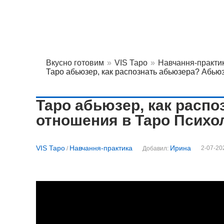
Вкусно готовим
»
VIS Таро
»
Навчання-практи
Таро абьюзер, как распознать абьюзера? Абь
Таро абьюзер, как расп
отношения в Таро Психо
VIS Таро
Навчання-практика
Ирина
2-07-20
/
Добавил: