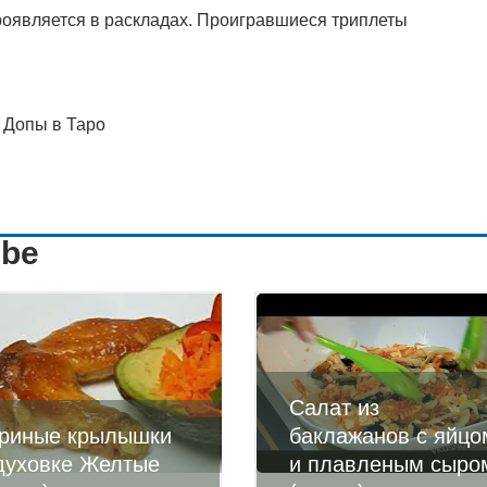
проявляется в раскладах. Проигравшиеся триплеты
 Допы в Таро
ube
Салат из
риные крылышки
баклажанов с яйцо
духовке Желтые
и плавленым сыро