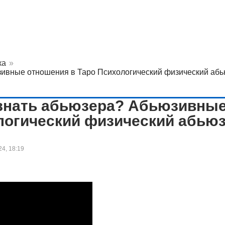
ка
»
юзивные отношения в Таро Психологический физический абь
ознать абьюзера? Абьюзивны
логический физический абью
24, 18:19