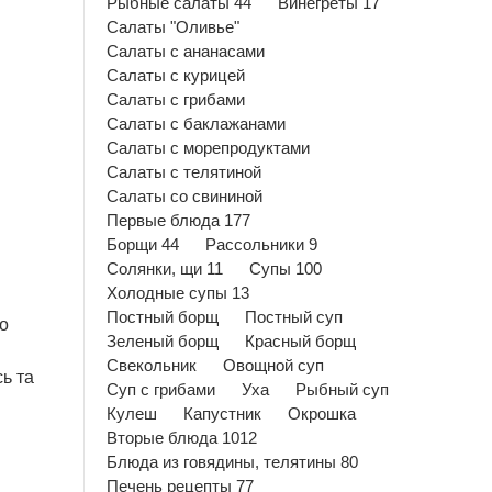
Рыбные салаты 44
Винегреты 17
Салаты "Оливье"
Салаты с ананасами
Салаты с курицей
Салаты с грибами
Салаты с баклажанами
Салаты с морепродуктами
Салаты с телятиной
Салаты со свининой
Первые блюда 177
Борщи 44
Рассольники 9
Солянки, щи 11
Супы 100
Холодные супы 13
Постный борщ
Постный суп
о
Зеленый борщ
Красный борщ
Свекольник
Овощной суп
ь та
Суп с грибами
Уха
Рыбный суп
Кулеш
Капустник
Окрошка
Вторые блюда 1012
Блюда из говядины, телятины 80
Печень рецепты 77