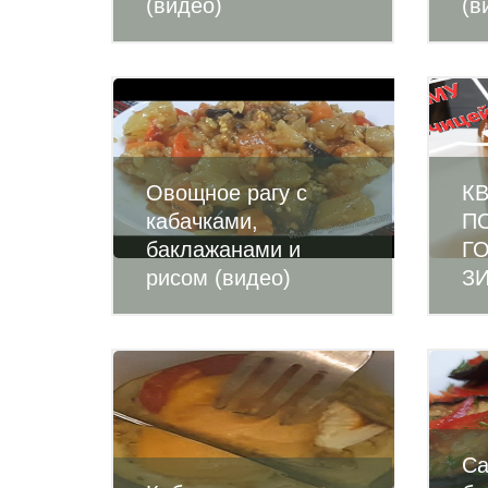
(видео)
(в
Овощное рагу с
К
кабачками,
П
баклажанами и
Г
рисом (видео)
ЗИ
Са