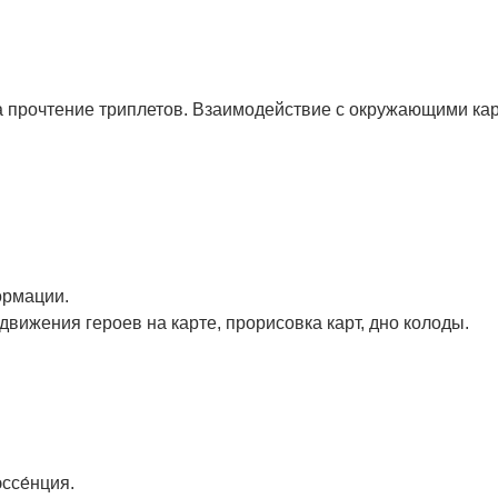
а прочтение триплетов. Взаимодействие с окружающими ка
ормации.
вижения героев на карте, прорисовка карт, дно колоды.
ссе́нция.