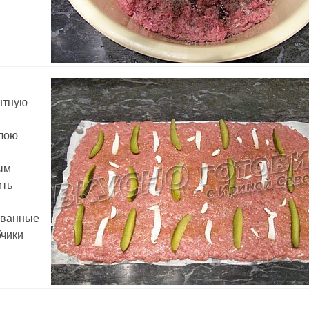
нтную
слою
ым
ить
ованные
бчики