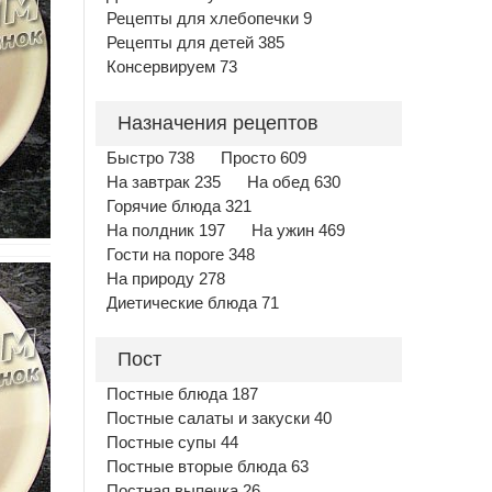
Рецепты для хлебопечки 9
Рецепты для детей 385
Консервируем 73
Назначения рецептов
Быстро 738
Просто 609
На завтрак 235
На обед 630
Горячие блюда 321
На полдник 197
На ужин 469
Гости на пороге 348
На природу 278
Диетические блюда 71
Пост
Постные блюда 187
Постные салаты и закуски 40
Постные супы 44
Постные вторые блюда 63
Постная выпечка 26