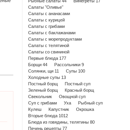
леные
Рыбные салаты 44
Винегреты 17
Салаты "Оливье"
Салаты с ананасами
Салаты с курицей
Салаты с грибами
Салаты с баклажанами
Салаты с морепродуктами
Салаты с телятиной
Салаты со свининой
Первые блюда 177
Борщи 44
Рассольники 9
Солянки, щи 11
Супы 100
Холодные супы 13
Постный борщ
Постный суп
Зеленый борщ
Красный борщ
Свекольник
Овощной суп
Суп с грибами
Уха
Рыбный суп
Кулеш
Капустник
Окрошка
Вторые блюда 1012
Блюда из говядины, телятины 80
Печень рецепты 77