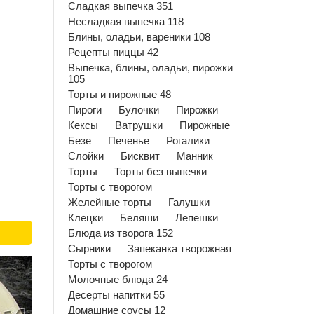
Сладкая выпечка 351
Несладкая выпечка 118
Блины, оладьи, вареники 108
Рецепты пиццы 42
Выпечка, блины, оладьи, пирожки
105
Торты и пирожные 48
Пироги
Булочки
Пирожки
Кексы
Ватрушки
Пирожные
Безе
Печенье
Рогалики
Слойки
Бисквит
Манник
Торты
Торты без выпечки
Торты с творогом
Желейные торты
Галушки
Клецки
Беляши
Лепешки
Блюда из творога 152
Сырники
Запеканка творожная
Торты с творогом
Молочные блюда 24
Десерты напитки 55
Домашние соусы 12