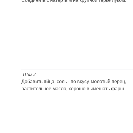
Соединить с натертым на крупной терке луком.
Шаг 2
Добавить яйца, соль - по вкусу, молотый перец,
растительное масло, хорошо вымешать фарш.