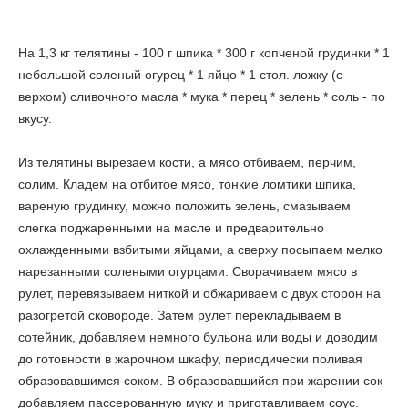
На 1,3 кг телятины - 100 г шпика * 300 г копченой грудинки * 1
небольшой соленый огурец * 1 яйцо * 1 стол. ложку (с
верхом) сливочного масла * мука * перец * зелень * соль - по
вкусу.
Из телятины вырезаем кости, а мясо отбиваем, перчим,
солим. Кладем на отбитое мясо, тонкие ломтики шпика,
вареную грудинку, можно положить зелень, смазываем
слегка поджаренными на масле и предварительно
охлажденными взбитыми яйцами, а сверху посыпаем мелко
нарезанными солеными огурцами. Сворачиваем мясо в
рулет, перевязываем ниткой и обжариваем с двух сторон на
разогретой сковороде. Затем рулет перекладываем в
сотейник, добавляем немного бульона или воды и доводим
до готовности в жарочном шкафу, периодически поливая
образовавшимся соком. В образовавшийся при жарении сок
добавляем пассерованную муку и приготавливаем соус.