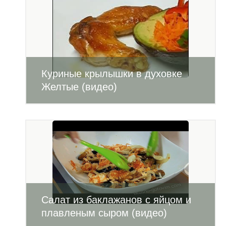
Куриные крылышки в духовке
Желтые (видео)
Салат из баклажанов с яйцом и
плавленым сыром (видео)