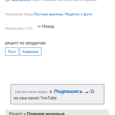
Рецепт: Коврижка. Как приготовить Коврижка?
Постная выпечка
Рецепты с фото
Назначение блюда
/
⇐ Назад
Просмотров: 5 379
рецепт по продуктам:
Пост
Коврижка
Подпишись
и
🍳 💞
Смотри новые видео
на наш канал YouTube
Рецепт »
Пряники медовые