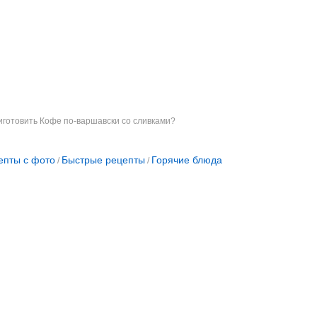
иготовить Кофе по-варшавски со сливками?
епты с фото
Быстрые рецепты
Горячие блюда
/
/