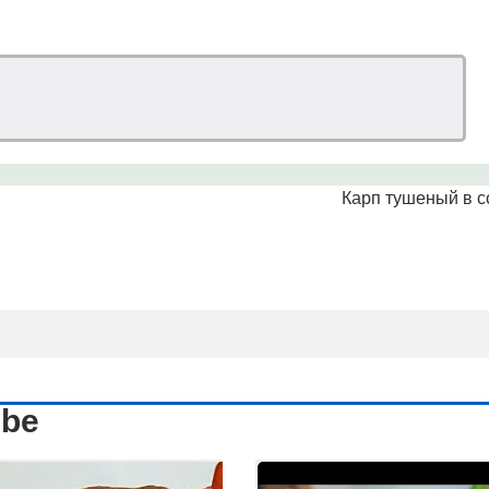
Карп тушеный в с
ube