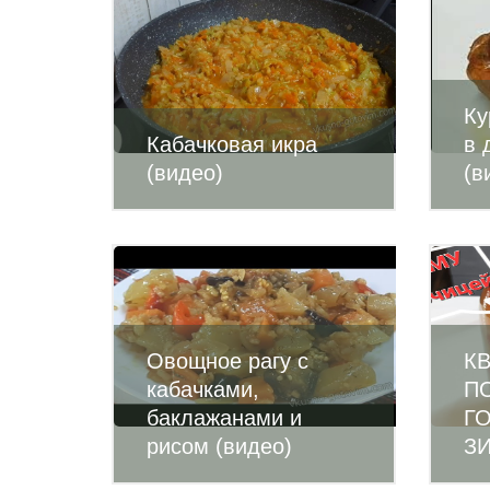
Ку
Кабачковая икра
в 
(видео)
(в
Овощное рагу с
К
кабачками,
П
баклажанами и
Г
рисом (видео)
ЗИ