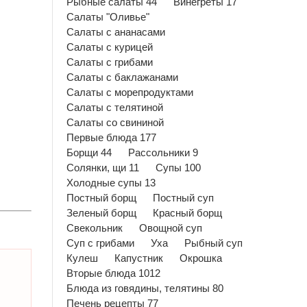
Рыбные салаты 44
Винегреты 17
Салаты "Оливье"
Салаты с ананасами
Салаты с курицей
Салаты с грибами
Салаты с баклажанами
Салаты с морепродуктами
Салаты с телятиной
Салаты со свининой
Первые блюда 177
Борщи 44
Рассольники 9
Солянки, щи 11
Супы 100
Холодные супы 13
Постный борщ
Постный суп
Зеленый борщ
Красный борщ
Свекольник
Овощной суп
Суп с грибами
Уха
Рыбный суп
Кулеш
Капустник
Окрошка
Вторые блюда 1012
Блюда из говядины, телятины 80
Печень рецепты 77