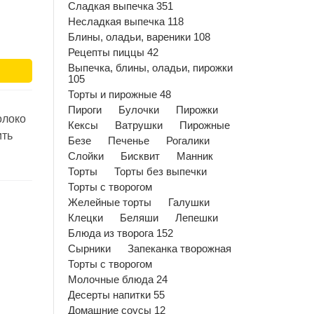
Сладкая выпечка 351
Несладкая выпечка 118
Блины, оладьи, вареники 108
Рецепты пиццы 42
Выпечка, блины, оладьи, пирожки
105
Торты и пирожные 48
Пироги
Булочки
Пирожки
олоко
Кексы
Ватрушки
Пирожные
ить
Безе
Печенье
Рогалики
Слойки
Бисквит
Манник
Торты
Торты без выпечки
Торты с творогом
Желейные торты
Галушки
Клецки
Беляши
Лепешки
Блюда из творога 152
Сырники
Запеканка творожная
Торты с творогом
Молочные блюда 24
Десерты напитки 55
Домашние соусы 12