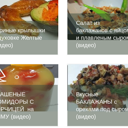
Салат из
риные крылышки
баклажанов с яйцо
духовке Желтые
и плавленым сыро
идео)
(видео)
ВАШЕНЫЕ
Вкусные
ОМИДОРЫ С
БАКЛАЖАНЫ с
ОРЧИЦЕЙ на
орехами под сыро
МУ (видео)
(видео)