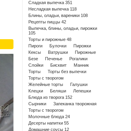
Сладкая выпечка 351
Несладкая выпечка 118
Блины, оладьи, вареники 108
Рецепты пиццы 42
Выпечка, блины, оладьи, пирожки
105
Торты и пирожные 48
Пироги
Булочки
Пирожки
Кексы
Ватрушки
Пирожные
Безе
Печенье
Рогалики
Слойки
Бисквит
Манник
Торты
Торты без выпечки
Торты с творогом
Желейные торты
Галушки
Клецки
Беляши
Лепешки
Блюда из творога 152
Сырники
Запеканка творожная
Торты с творогом
Молочные блюда 24
Десерты напитки 55
Домашние соусы 12