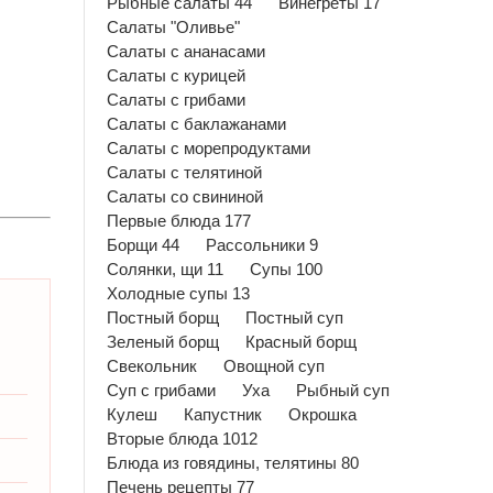
Рыбные салаты 44
Винегреты 17
Салаты "Оливье"
Салаты с ананасами
Салаты с курицей
Салаты с грибами
Салаты с баклажанами
Салаты с морепродуктами
Салаты с телятиной
Салаты со свининой
Первые блюда 177
Борщи 44
Рассольники 9
Солянки, щи 11
Супы 100
Холодные супы 13
Постный борщ
Постный суп
Зеленый борщ
Красный борщ
Свекольник
Овощной суп
Суп с грибами
Уха
Рыбный суп
Кулеш
Капустник
Окрошка
Вторые блюда 1012
Блюда из говядины, телятины 80
Печень рецепты 77