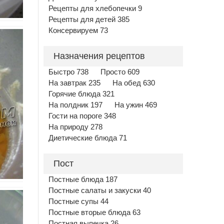
Рецепты для хлебопечки 9
Рецепты для детей 385
Консервируем 73
Назначения рецептов
Быстро 738
Просто 609
На завтрак 235
На обед 630
Горячие блюда 321
На полдник 197
На ужин 469
Гости на пороге 348
На природу 278
Диетические блюда 71
Пост
Постные блюда 187
Постные салаты и закуски 40
Постные супы 44
Постные вторые блюда 63
Постная выпечка 26