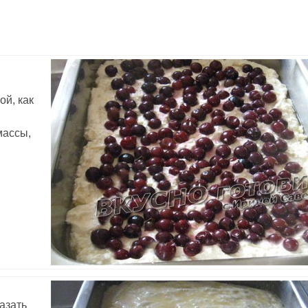
й, как
массы,
азать