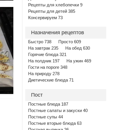
Рецепты для хлебопечки 9
Рецепты для детей 385
Консервируем 73
Назначения рецептов
Быстро 738
Просто 609
На завтрак 235
На обед 630
Горячие блюда 321
На полдник 197
На ужин 469
Гости на пороге 348
На природу 278
Диетические блюда 71
Пост
Постные блюда 187
Постные салаты и закуски 40
Постные супы 44
Постные вторые блюда 63
Постная выпечка 26