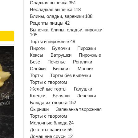
Сладкая выпечка 351
Несладкая выпечка 118
Блины, оладьи, вареники 108
Рецепты пиццы 42
Выпечка, блины, оладьи, пирожки
105
Торты и пирожные 48
Пироги
Булочки
Пирожки
Кексы
Ватрушки
Пирожные
Безе
Печенье
Рогалики
Слойки
Бисквит
Манник
Торты
Торты без выпечки
Торты с творогом
Желейные торты
Галушки
Клецки
Беляши
Лепешки
Блюда из творога 152
Сырники
Запеканка творожная
Торты с творогом
Молочные блюда 24
Десерты напитки 55
Домашние соусы 12