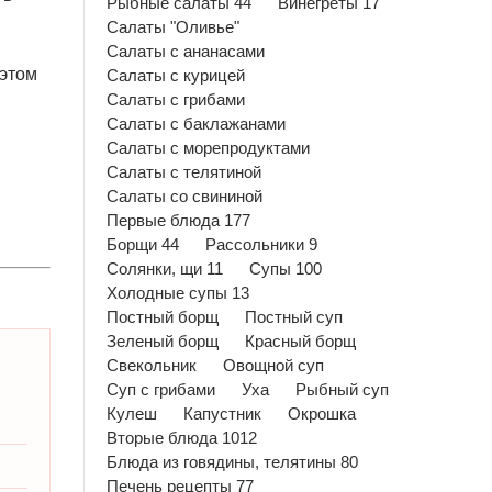
Рыбные салаты 44
Винегреты 17
Салаты "Оливье"
Салаты с ананасами
 этом
Салаты с курицей
Салаты с грибами
Салаты с баклажанами
Салаты с морепродуктами
Салаты с телятиной
Салаты со свининой
Первые блюда 177
Борщи 44
Рассольники 9
Солянки, щи 11
Супы 100
Холодные супы 13
Постный борщ
Постный суп
Зеленый борщ
Красный борщ
Свекольник
Овощной суп
Суп с грибами
Уха
Рыбный суп
Кулеш
Капустник
Окрошка
Вторые блюда 1012
Блюда из говядины, телятины 80
Печень рецепты 77