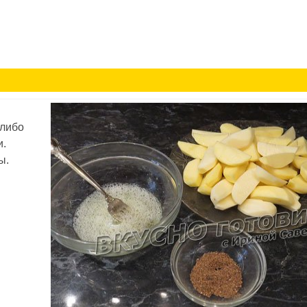
 либо
и.
ы.