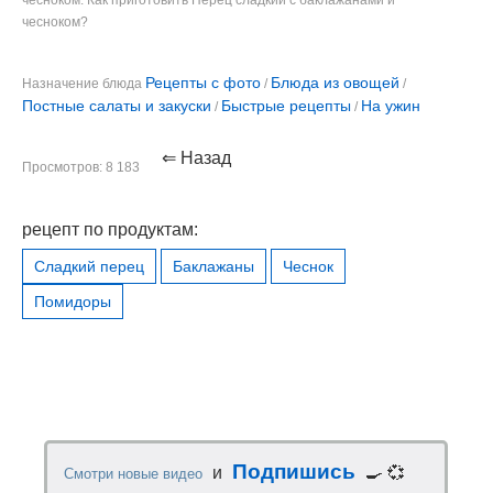
чесноком. Как приготовить Перец сладкий с баклажанами и
чесноком?
Рецепты с фото
Блюда из овощей
Назначение блюда
/
/
Постные салаты и закуски
Быстрые рецепты
На ужин
/
/
⇐ Назад
Просмотров: 8 183
рецепт по продуктам:
Сладкий перец
Баклажаны
Чеснок
Помидоры
Подпишись
и
🍳 💞
Смотри новые видео