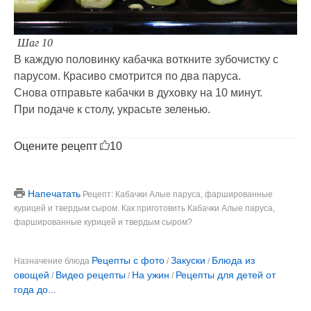
Шаг 10
В каждую половинку кабачка воткните зубочистку с
парусом. Красиво смотрится по два паруса.
Снова отправьте кабачки в духовку на 10 минут.
При подаче к столу, украсьте зеленью.
Оцените рецепт
10
Напечатать
Рецепт: Кабачки Алые паруса, фаршированные
курицей и твердым сыром. Как приготовить Кабачки Алые паруса,
фаршированные курицей и твердым сыром?
Рецепты с фото
Закуски
Блюда из
Назначение блюда
/
/
овощей
Видео рецепты
На ужин
Рецепты для детей от
/
/
/
года до...