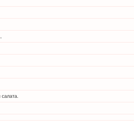
,
 салата.