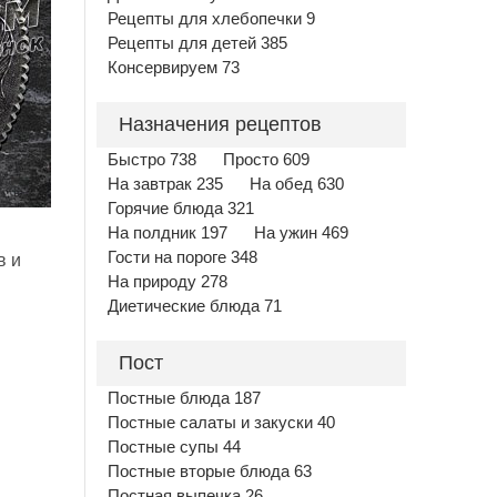
Рецепты для хлебопечки 9
Рецепты для детей 385
Консервируем 73
Назначения рецептов
Быстро 738
Просто 609
На завтрак 235
На обед 630
Горячие блюда 321
На полдник 197
На ужин 469
Гости на пороге 348
в и
На природу 278
Диетические блюда 71
Пост
Постные блюда 187
Постные салаты и закуски 40
Постные супы 44
Постные вторые блюда 63
Постная выпечка 26