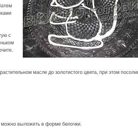
Затем
жками
тую с
еньком
рчите.
растительном масле до золотистого цвета, при этом посоли
 можно выложить в форме белочки.