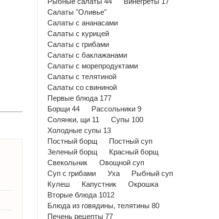
Рыбные салаты 44
Винегреты 17
Салаты "Оливье"
Салаты с ананасами
Салаты с курицей
Салаты с грибами
Салаты с баклажанами
Салаты с морепродуктами
Салаты с телятиной
Салаты со свининой
Первые блюда 177
Борщи 44
Рассольники 9
Солянки, щи 11
Супы 100
Холодные супы 13
Постный борщ
Постный суп
Зеленый борщ
Красный борщ
Свекольник
Овощной суп
Суп с грибами
Уха
Рыбный суп
Кулеш
Капустник
Окрошка
Вторые блюда 1012
Блюда из говядины, телятины 80
Печень рецепты 77