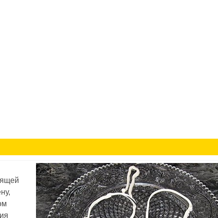
пящей
ну,
ом
ния