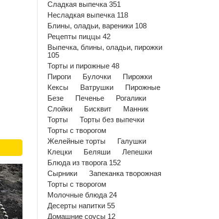
Сладкая выпечка 351
Несладкая выпечка 118
Блины, оладьи, вареники 108
Рецепты пиццы 42
Выпечка, блины, оладьи, пирожки
105
Торты и пирожные 48
Пироги
Булочки
Пирожки
Кексы
Ватрушки
Пирожные
Безе
Печенье
Рогалики
Слойки
Бисквит
Манник
Торты
Торты без выпечки
Торты с творогом
Желейные торты
Галушки
Клецки
Беляши
Лепешки
Блюда из творога 152
Сырники
Запеканка творожная
Торты с творогом
Молочные блюда 24
Десерты напитки 55
Домашние соусы 12