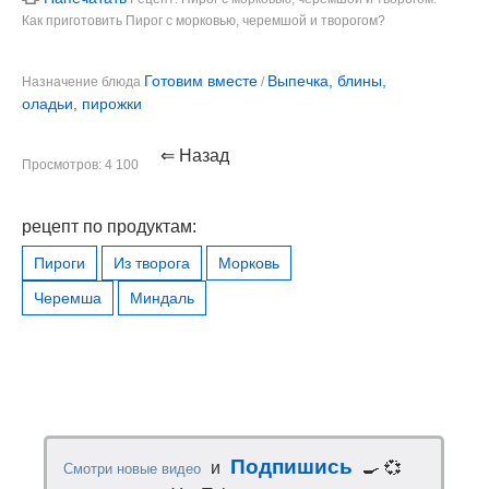
Как приготовить Пирог с морковью, черемшой и творогом?
Готовим вместе
Выпечка, блины,
Назначение блюда
/
оладьи, пирожки
⇐ Назад
Просмотров: 4 100
рецепт по продуктам:
Пироги
Из творога
Морковь
Черемша
Миндаль
Подпишись
и
🍳 💞
Смотри новые видео