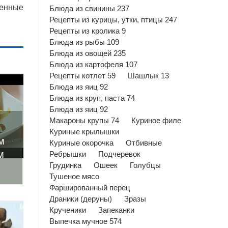
ренные
Блюда из свинины 237
Рецепты из курицы, утки, птицы 247
Рецепты из кролика 9
Блюда из рыбы 109
Блюда из овощей 235
Блюда из картофеля 107
Рецепты котлет 59
Шашлык 13
Блюда из яиц 92
Блюда из круп, паста 74
Блюда из яиц 92
Макароны крупы 74
Куриное филе
Куриные крылышки
м
Куриные окорочка
Отбивные
м
Ребрышки
Подчеревок
Грудинка
Ошеек
Голубцы
Тушеное мясо
Фаршированный перец
Драники (деруны)
Зразы
Крученики
Запеканки
Выпечка мучное 574