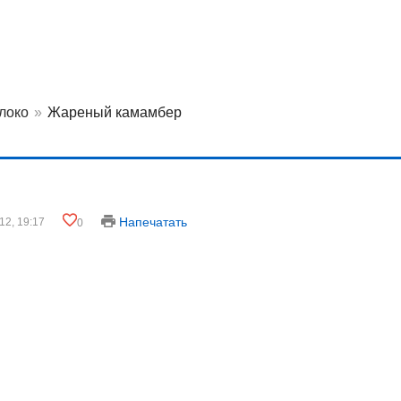
олоко
»
Жареный камамбер
Напечатать
12, 19:17
0