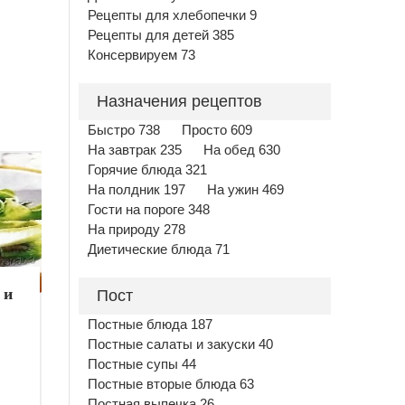
Рецепты для хлебопечки 9
Рецепты для детей 385
Консервируем 73
Назначения рецептов
Быстро 738
Просто 609
На завтрак 235
На обед 630
Горячие блюда 321
На полдник 197
На ужин 469
Гости на пороге 348
На природу 278
Диетические блюда 71
 и
Пост
Постные блюда 187
Постные салаты и закуски 40
Постные супы 44
Постные вторые блюда 63
Постная выпечка 26