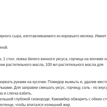
рного сыра, изготавливаемого из коровьего молока. Имеет
бной.
, 1 стол. ложка белого винного уксуса, горчица на кончике 
ожки растительного масла, 100 мл растительного масла для
зорвать руками на кусочки. Помидор вымыть и, удалив мест
ками. Для заправки смешать уксус, горчицу, соль - по вкус
а и слегка взбить.
ольшой глубокой сковороде. Камамбер обжарить с обеих с
лотенце, чтобы впитался излишний жир.