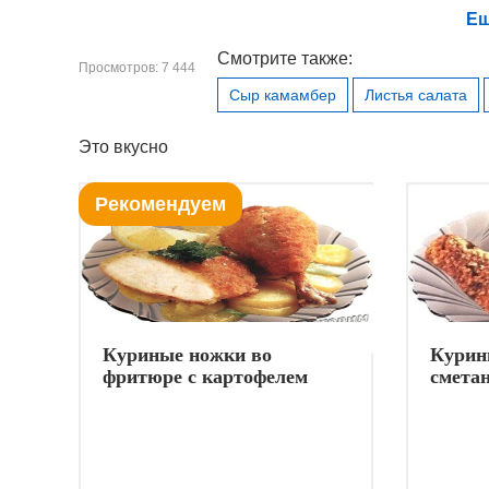
Ещ
Смотрите также:
Просмотров: 7 444
Сыр камамбер
Листья салата
Это вкусно
Рекомендуем
Куриные ножки во
Курин
фритюре с картофелем
сметан