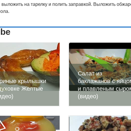
 выложить на тарелку и полить заправкой. Выложить обжа
ола.
ube
Салат из
риные крылышки
баклажанов с яйцо
духовке Желтые
и плавленым сыро
идео)
(видео)