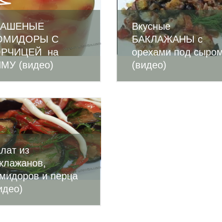
ВАШЕНЫЕ
Вкусные
ОМИДОРЫ С
БАКЛАЖАНЫ с
ОРЧИЦЕЙ на
орехами под сыро
МУ (видео)
(видео)
лат из
клажанов,
мидоров и перца
идео)