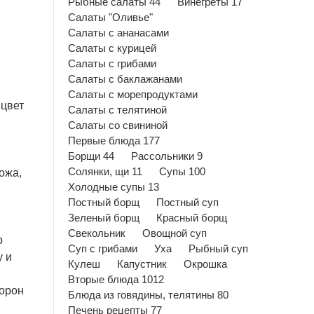
Рыбные салаты 44
Винегреты 17
Салаты "Оливье"
Салаты с ананасами
Салаты с курицей
Салаты с грибами
Салаты с баклажанами
Салаты с морепродуктами
 цвет
Салаты с телятиной
Салаты со свининой
Первые блюда 177
Борщи 44
Рассольники 9
Солянки, щи 11
Супы 100
ножа,
Холодные супы 13
Постный борщ
Постный суп
Зеленый борщ
Красный борщ
Свекольник
Овощной суп
о
Суп с грибами
Уха
Рыбный суп
у и
Кулеш
Капустник
Окрошка
Вторые блюда 1012
торон
Блюда из говядины, телятины 80
Печень рецепты 77