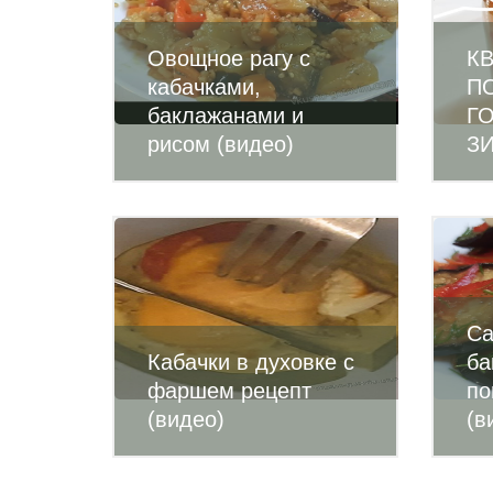
Овощное рагу с
К
кабачками,
П
баклажанами и
Г
рисом (видео)
ЗИ
Са
Кабачки в духовке с
ба
фаршем рецепт
по
(видео)
(в