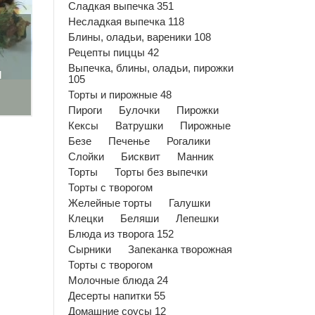
Сладкая выпечка 351
Несладкая выпечка 118
Блины, оладьи, вареники 108
Рецепты пиццы 42
Выпечка, блины, оладьи, пирожки
м
105
Торты и пирожные 48
Пироги
Булочки
Пирожки
Кексы
Ватрушки
Пирожные
Безе
Печенье
Рогалики
Слойки
Бисквит
Манник
Торты
Торты без выпечки
Торты с творогом
Желейные торты
Галушки
Клецки
Беляши
Лепешки
Блюда из творога 152
Сырники
Запеканка творожная
Торты с творогом
Молочные блюда 24
Десерты напитки 55
Домашние соусы 12