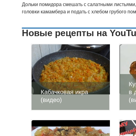
Дольки помидора смешать с салатными листьями,
головки камамбера и подать с хлебом грубого пом
Новые рецепты на YouT
Ку
Кабачковая икра
в 
(видео)
(в