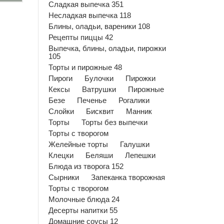
Сладкая выпечка 351
Несладкая выпечка 118
Блины, оладьи, вареники 108
Рецепты пиццы 42
Выпечка, блины, оладьи, пирожки
105
Торты и пирожные 48
Пироги
Булочки
Пирожки
Кексы
Ватрушки
Пирожные
Безе
Печенье
Рогалики
Слойки
Бисквит
Манник
Торты
Торты без выпечки
Торты с творогом
Желейные торты
Галушки
Клецки
Беляши
Лепешки
Блюда из творога 152
Сырники
Запеканка творожная
Торты с творогом
Молочные блюда 24
Десерты напитки 55
Домашние соусы 12