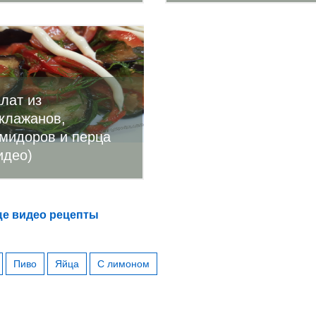
лат из
клажанов,
мидоров и перца
идео)
е видео рецепты
Пиво
Яйца
С лимоном