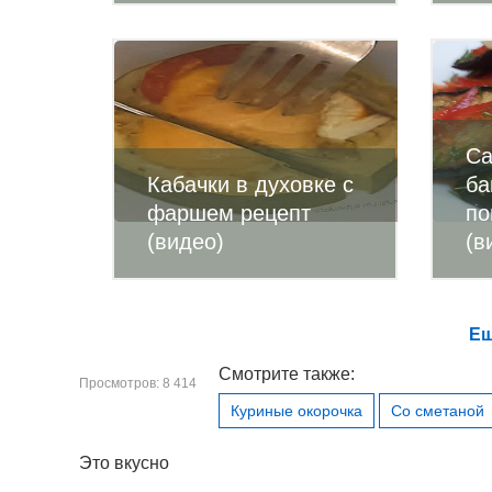
Са
Кабачки в духовке с
ба
фаршем рецепт
по
(видео)
(в
Ещ
Смотрите также:
Просмотров: 8 414
Куриные окорочка
Со сметаной
Это вкусно