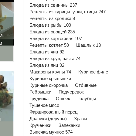
Блюда из свинины 237
Рецепты из курицы, утки, птицы 247
Рецепты из кролика 9
Блюда из рыбы 109
Блюда из овощей 235
м
Блюда из картофеля 107
м
Рецепты котлет 59
Шашлык 13
Блюда из яиц 92
Блюда из круп, паста 74
Блюда из яиц 92
Макароны крупы 74
Куриное филе
Куриные крылышки
Куриные окорочка
Отбивные
Ребрышки
Подчеревок
Грудинка
Ошеек
Голубцы
Тушеное мясо
Фаршированный перец
м
Драники (деруны)
Зразы
Крученики
Запеканки
Выпечка мучное 574