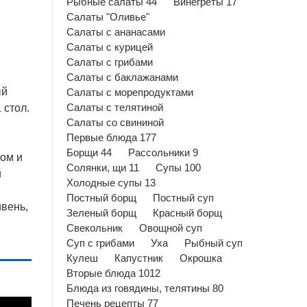
Рыбные салаты 44
Винегреты 17
Салаты "Оливье"
Салаты с ананасами
Салаты с курицей
Салаты с грибами
Салаты с баклажанами
ый
Салаты с морепродуктами
 стол.
Салаты с телятиной
Салаты со свининой
Первые блюда 177
Борщи 44
Рассольники 9
вом и
Солянки, щи 11
Супы 100
й
Холодные супы 13
Постный борщ
Постный суп
вень,
Зеленый борщ
Красный борщ
Свекольник
Овощной суп
Суп с грибами
Уха
Рыбный суп
Кулеш
Капустник
Окрошка
Вторые блюда 1012
Блюда из говядины, телятины 80
Печень рецепты 77