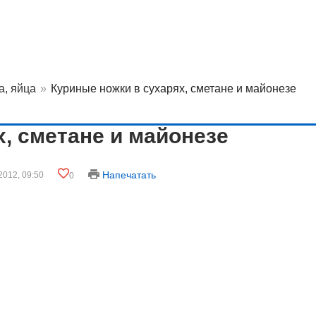
а, яйца
»
Куриные ножки в сухарях, сметане и майонезе
, сметане и майонезе
Напечатать
2012, 09:50
0