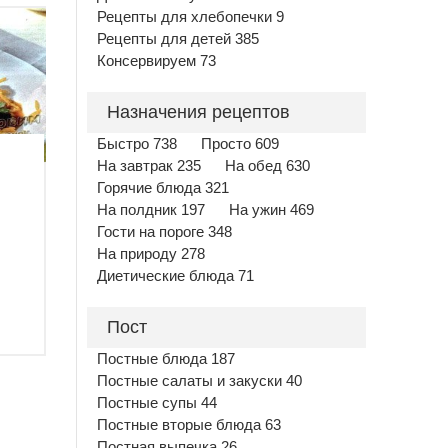
Рецепты для хлебопечки 9
Рецепты для детей 385
Консервируем 73
Назначения рецептов
Быстро 738
Просто 609
На завтрак 235
На обед 630
Горячие блюда 321
На полдник 197
На ужин 469
Гости на пороге 348
На природу 278
Диетические блюда 71
Пост
Постные блюда 187
Постные салаты и закуски 40
Постные супы 44
Постные вторые блюда 63
Постная выпечка 26