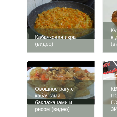
Ку
Кабачковая икра
в 
(видео)
(в
Овощное рагу с
К
кабачками,
П
баклажанами и
Г
рисом (видео)
ЗИ