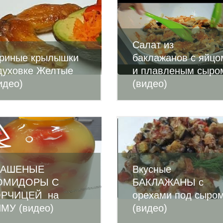
Салат из
риные крылышки
баклажанов с яйцо
духовке Желтые
и плавленым сыро
идео)
(видео)
ВАШЕНЫЕ
Вкусные
ОМИДОРЫ С
БАКЛАЖАНЫ с
ОРЧИЦЕЙ на
орехами под сыро
МУ (видео)
(видео)