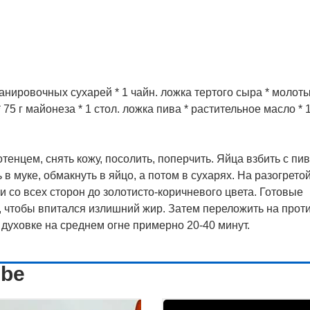
г панировочных сухарей * 1 чайн. ложка тертого сыра * молот
 75 г майонеза * 1 стол. ложка пива * растительное масло * 1
нцем, снять кожу, посолить, поперчить. Яйца взбить с пи
в муке, обмакнуть в яйцо, а потом в сухарях. На разогрето
 со всех сторон до золотисто-коричневого цвета. Готовые
 чтобы впитался излишний жир. Затем переложить на проти
 духовке на среднем огне примерно 20-40 минут.
ube