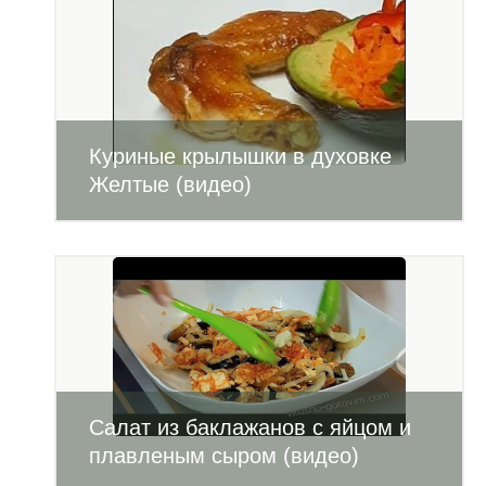
Куриные крылышки в духовке
Желтые (видео)
Салат из баклажанов с яйцом и
плавленым сыром (видео)