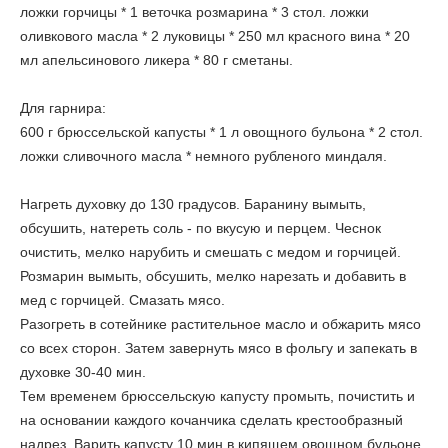
ложки горчицы * 1 веточка розмарина * 3 стол. ложки
оливкового масла * 2 луковицы * 250 мл красного вина * 20
мл апельсинового ликера * 80 г сметаны.
Для гарнира:
600 г брюссельской капусты * 1 л овощного бульона * 2 стол.
ложки сливочного масла * немного рубленого миндаля.
Нагреть духовку до 130 градусов. Баранину вымыть,
обсушить, натереть соль - по вкусую и перцем. Чеснок
очистить, мелко нарубить и смешать с медом и горчицей.
Розмарин вымыть, обсушить, мелко нарезать и добавить в
мед с горчицей. Смазать мясо.
Разогреть в сотейнике растительное масло и обжарить мясо
со всех сторон. Затем завернуть мясо в фольгу и запекать в
духовке 30-40 мин.
Тем временем брюссельскую капусту промыть, почистить и
на основании каждого кочанчика сделать крестообразный
надрез. Варить капусту 10 мин в кипящем овощном бульоне.