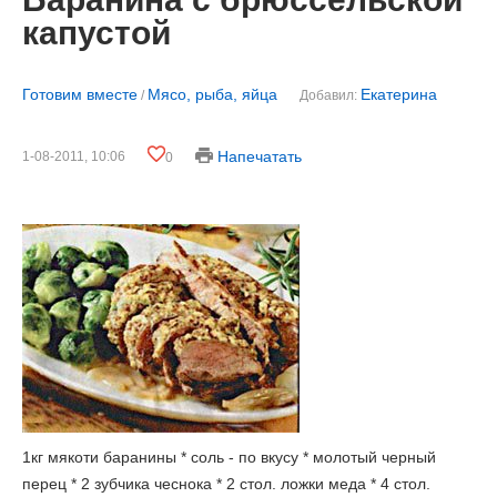
капустой
Готовим вместе
Мясо, рыба, яйца
Екатерина
/
Добавил:
Напечатать
1-08-2011, 10:06
0
1кг мякоти баранины * соль - по вкусу * молотый черный
перец * 2 зубчика чеснока * 2 стол. ложки меда * 4 стол.