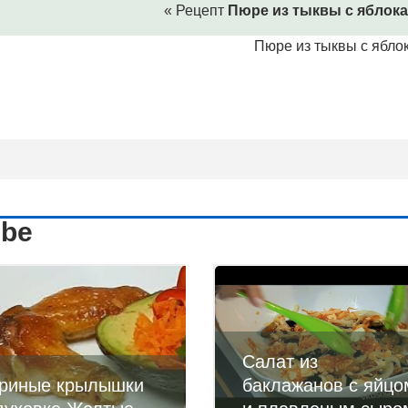
« Рецепт
Пюре из тыквы с яблок
Пюре из тыквы с ябло
ube
Салат из
риные крылышки
баклажанов с яйцо