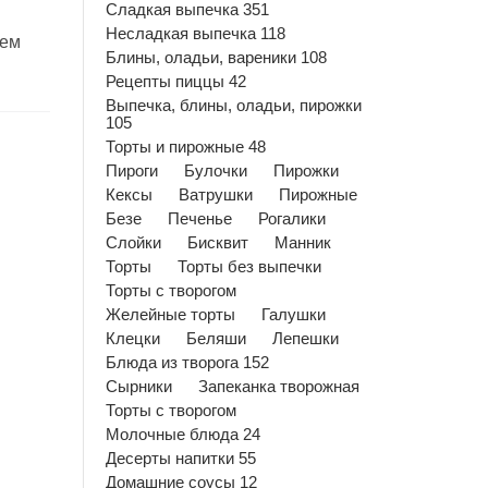
Сладкая выпечка 351
Несладкая выпечка 118
тем
Блины, оладьи, вареники 108
Рецепты пиццы 42
Выпечка, блины, оладьи, пирожки
105
Торты и пирожные 48
Пироги
Булочки
Пирожки
Кексы
Ватрушки
Пирожные
Безе
Печенье
Рогалики
Слойки
Бисквит
Манник
Торты
Торты без выпечки
Торты с творогом
Желейные торты
Галушки
Клецки
Беляши
Лепешки
Блюда из творога 152
Сырники
Запеканка творожная
Торты с творогом
Молочные блюда 24
Десерты напитки 55
Домашние соусы 12