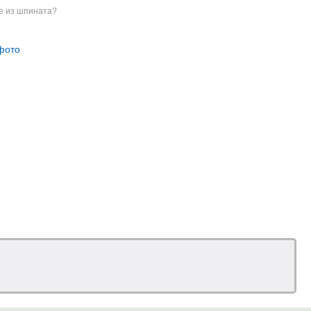
е из шпината?
фото