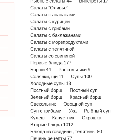
Рыбные салаты 44
Винегреты 17
Салаты "Оливье"
Салаты с ананасами
Салаты с курицей
Салаты с грибами
Салаты с баклажанами
Салаты с морепродуктами
Салаты с телятиной
Салаты со свининой
Первые блюда 177
Борщи 44
Рассольники 9
Солянки, щи 11
Супы 100
Холодные супы 13
Постный борщ
Постный суп
Зеленый борщ
Красный борщ
Свекольник
Овощной суп
Суп с грибами
Уха
Рыбный суп
Кулеш
Капустник
Окрошка
Вторые блюда 1012
Блюда из говядины, телятины 80
Печень рецепты 77