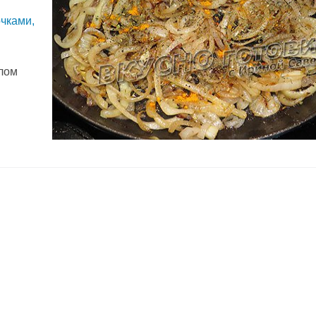
чками,
слом