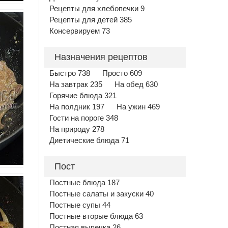
Рецепты для хлебопечки 9
Рецепты для детей 385
Консервируем 73
Назначения рецептов
Быстро 738
Просто 609
На завтрак 235
На обед 630
Горячие блюда 321
На полдник 197
На ужин 469
Гости на пороге 348
На природу 278
Диетические блюда 71
Пост
Постные блюда 187
Постные салаты и закуски 40
Постные супы 44
Постные вторые блюда 63
Постная выпечка 26