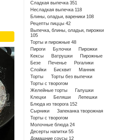
Сладкая выпечка 351
Несладкая выпечка 118
Блины, оладьи, вареники 108
Рецепты пиццы 42
Выпечка, блины, оладьи, пирожки
105
Торты и пирожные 48
Пироги
Булочки
Пирожки
Кексы
Ватрушки
Пирожные
Безе
Печенье
Рогалики
Слойки
Бисквит
Манник
Торты
Торты без выпечки
Торты с творогом
Желейные торты
Галушки
Клецки
Беляши
Лепешки
Блюда из творога 152
Сырники
Запеканка творожная
Торты с творогом
Молочные блюда 24
Десерты напитки 55
Домашние соусы 12