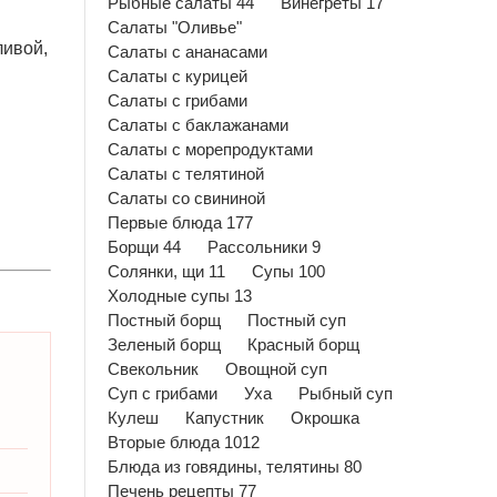
Рыбные салаты 44
Винегреты 17
Салаты "Оливье"
ливой,
Салаты с ананасами
Салаты с курицей
Салаты с грибами
Салаты с баклажанами
Салаты с морепродуктами
Салаты с телятиной
Салаты со свининой
Первые блюда 177
Борщи 44
Рассольники 9
Солянки, щи 11
Супы 100
Холодные супы 13
Постный борщ
Постный суп
Зеленый борщ
Красный борщ
Свекольник
Овощной суп
Суп с грибами
Уха
Рыбный суп
Кулеш
Капустник
Окрошка
Вторые блюда 1012
Блюда из говядины, телятины 80
Печень рецепты 77