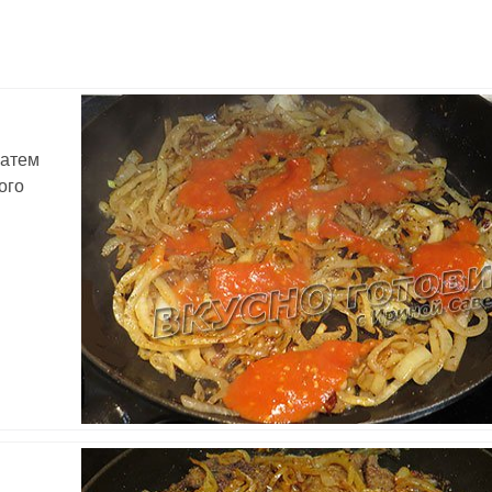
затем
ого