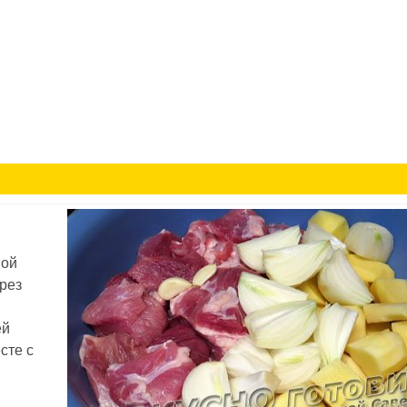
мой
ерез
ей
сте с