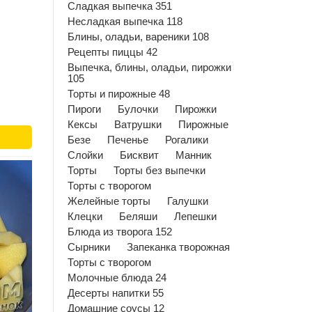
Сладкая выпечка 351
Несладкая выпечка 118
Блины, оладьи, вареники 108
Рецепты пиццы 42
Выпечка, блины, оладьи, пирожки
105
Торты и пирожные 48
Пироги
Булочки
Пирожки
Кексы
Ватрушки
Пирожные
Безе
Печенье
Рогалики
Слойки
Бисквит
Манник
Торты
Торты без выпечки
Торты с творогом
Желейные торты
Галушки
Клецки
Беляши
Лепешки
Блюда из творога 152
Сырники
Запеканка творожная
Торты с творогом
Молочные блюда 24
Десерты напитки 55
Домашние соусы 12