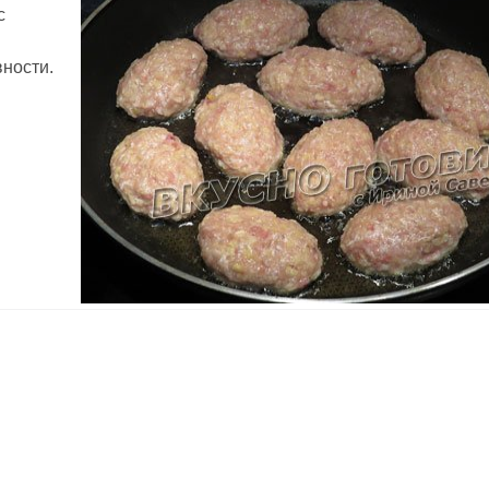
с
вности.