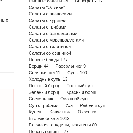
Рыбные салаты 44
Винегреты 17
Салаты "Оливье"
Салаты с ананасами
ные,
Салаты с курицей
Салаты с грибами
Салаты с баклажанами
Салаты с морепродуктами
Салаты с телятиной
Салаты со свининой
Первые блюда 177
Борщи 44
Рассольники 9
Солянки, щи 11
Супы 100
Холодные супы 13
Постный борщ
Постный суп
Зеленый борщ
Красный борщ
Свекольник
Овощной суп
Суп с грибами
Уха
Рыбный суп
Кулеш
Капустник
Окрошка
Вторые блюда 1012
Блюда из говядины, телятины 80
Печень рецепты 77