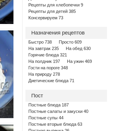
Рецепты для хлебопечки 9
Рецепты для детей 385
Консервируем 73
Назначения рецептов
Быстро 738
Просто 609
На завтрак 235
На обед 630
Горячие блюда 321
На полдник 197
На ужин 469
Гости на пороге 348
На природу 278
Диетические блюда 71
Пост
Постные блюда 187
Постные салаты и закуски 40
Постные супы 44
Постные вторые блюда 63
Постная выпечка 26