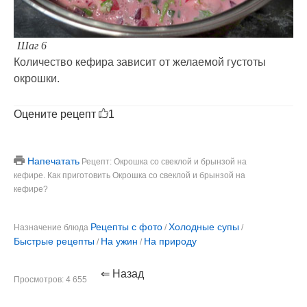
Шаг 6
Количество кефира зависит от желаемой густоты
окрошки.
Оцените рецепт
1
Напечатать
Рецепт: Окрошка со свеклой и брынзой на
кефире. Как приготовить Окрошка со свеклой и брынзой на
кефире?
Рецепты с фото
Холодные супы
Назначение блюда
/
/
Быстрые рецепты
На ужин
На природу
/
/
⇐ Назад
Просмотров: 4 655