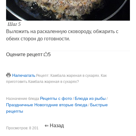
Шаг 5
Выложить на раскаленную сковороду, обжарить с
обеих сторон до готовности.
Оцените рецепт
5
Напечатать
Рецепт: Камбала жареная в сухарях. Как
приготовить Камбала жареная в сухарях?
Рецепты с фото
Блюда из рыбы
Назначение блюда
/
/
Праздничные Новогодние вторые блюда
Быстрые
/
рецепты
⇐ Назад
Просмотров: 8 201