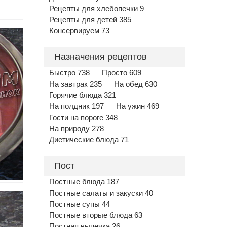
Рецепты для хлебопечки 9
Рецепты для детей 385
Консервируем 73
Назначения рецептов
Быстро 738
Просто 609
На завтрак 235
На обед 630
Горячие блюда 321
На полдник 197
На ужин 469
Гости на пороге 348
На природу 278
Диетические блюда 71
Пост
Постные блюда 187
Постные салаты и закуски 40
Постные супы 44
Постные вторые блюда 63
Постная выпечка 26