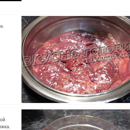
е.
ной
ожка.