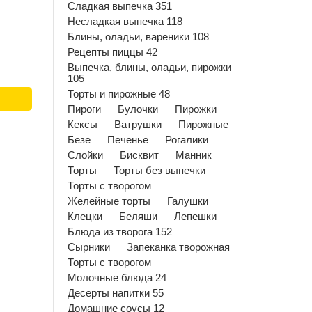
Сладкая выпечка 351
Несладкая выпечка 118
Блины, оладьи, вареники 108
Рецепты пиццы 42
Выпечка, блины, оладьи, пирожки
105
Торты и пирожные 48
Пироги
Булочки
Пирожки
Кексы
Ватрушки
Пирожные
Безе
Печенье
Рогалики
Слойки
Бисквит
Манник
Торты
Торты без выпечки
Торты с творогом
Желейные торты
Галушки
Клецки
Беляши
Лепешки
Блюда из творога 152
Сырники
Запеканка творожная
Торты с творогом
Молочные блюда 24
Десерты напитки 55
Домашние соусы 12