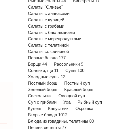
Рыбные салаты 44
Винегреты 17
Салаты "Оливье"
Салаты с ананасами
Салаты с курицей
Салаты с грибами
Салаты с баклажанами
Салаты с морепродуктами
Салаты с телятиной
Салаты со свининой
Первые блюда 177
Борщи 44
Рассольники 9
Солянки, щи 11
Супы 100
Холодные супы 13
Постный борщ
Постный суп
Зеленый борщ
Красный борщ
Свекольник
Овощной суп
Суп с грибами
Уха
Рыбный суп
Кулеш
Капустник
Окрошка
Вторые блюда 1012
Блюда из говядины, телятины 80
Печень рецепты 77