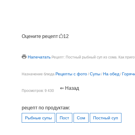
Оцените рецепт
12
Напечатать
Рецепт: Постный рыбный суп из сома. Как приг
Рецепты с фото
Супы
На обед
Горяч
Назначение блюда
/
/
/
⇐ Назад
Просмотров: 9 430
рецепт по продуктам:
Рыбные супы
Пост
Сом
Постный суп