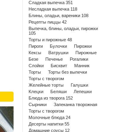
Сладкая выпечка 351
Несладкая выпечка 118
Блины, оладьи, вареники 108
Рецепты пиццы 42
Выпечка, блины, оладьи, пирожки
105
Торты и пирожные 48
Пироги
Булочки
Пирожки
Кексы
Ватрушки
Пирожные
Безе
Печенье
Рогалики
Слойки
Бисквит
Манник
Торты
Торты без выпечки
Торты с творогом
Желейные торты
Галушки
Клецки
Беляши
Лепешки
Блюда из творога 152
Сырники
Запеканка творожная
Торты с творогом
Молочные блюда 24
Десерты напитки 55
Домашние соусы 12