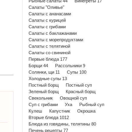
Рыбные салаты 44
Винегреты 17
Салаты "Оливье"
Салаты с ананасами
Салаты с курицей
Салаты с грибами
Салаты с баклажанами
Салаты с морепродуктами
Салаты с телятиной
Салаты со свининой
Первые блюда 177
Борщи 44
Рассольники 9
Солянки, щи 11
Супы 100
Холодные супы 13
Постный борщ
Постный суп
Зеленый борщ
Красный борщ
Свекольник
Овощной суп
Суп с грибами
Уха
Рыбный суп
Кулеш
Капустник
Окрошка
Вторые блюда 1012
Блюда из говядины, телятины 80
Печень рецепты 77