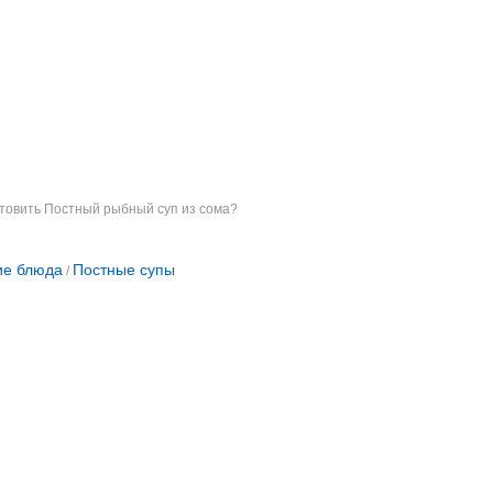
отовить Постный рыбный суп из сома?
ие блюда
Постные супы
/