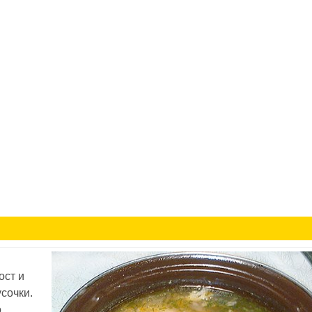
ост и
сочки.
о