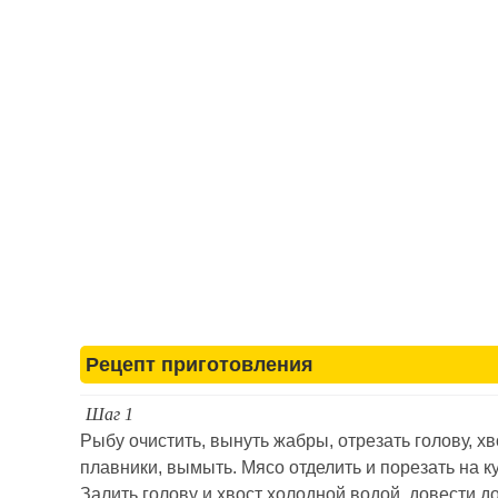
Рецепт приготовления
Шаг 1
Рыбу очистить, вынуть жабры, отрезать голову, хв
плавники, вымыть. Мясо отделить и порезать на ку
Залить голову и хвост холодной водой, довести д