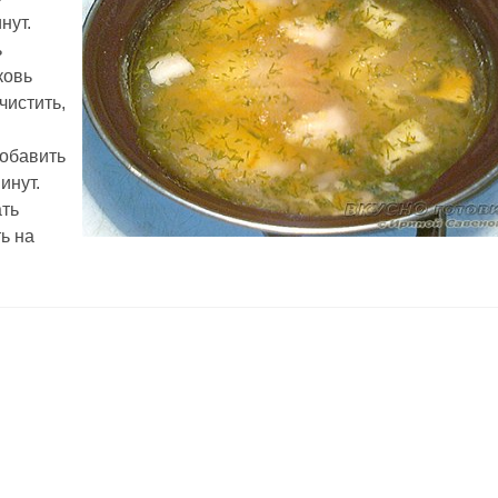
нут.
ь
ковь
чистить,
добавить
инут.
ать
ь на