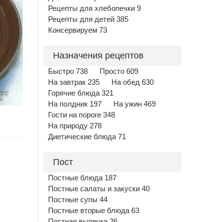
Рецепты для хлебопечки 9
Рецепты для детей 385
Консервируем 73
Назначения рецептов
Быстро 738
Просто 609
На завтрак 235
На обед 630
Горячие блюда 321
На полдник 197
На ужин 469
Гости на пороге 348
На природу 278
Диетические блюда 71
Пост
Постные блюда 187
Постные салаты и закуски 40
Постные супы 44
Постные вторые блюда 63
Постная выпечка 26