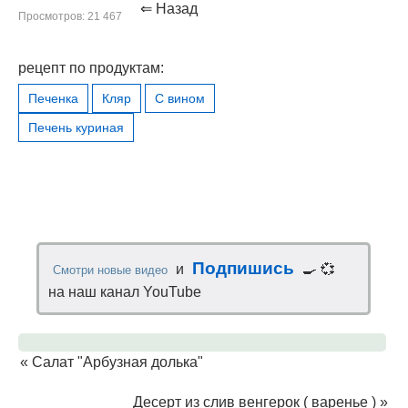
⇐ Назад
Просмотров: 21 467
рецепт по продуктам:
Печенка
Кляр
С вином
Печень куриная
Подпишись
и
🍳 💞
Смотри новые видео
на наш канал YouTube
«
Салат "Арбузная долька"
Десерт из слив венгерок ( варенье )
»