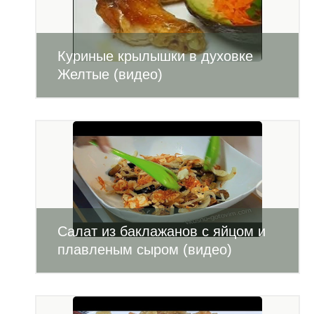
Куриные крылышки в духовке
Желтые (видео)
Салат из баклажанов с яйцом и
плавленым сыром (видео)