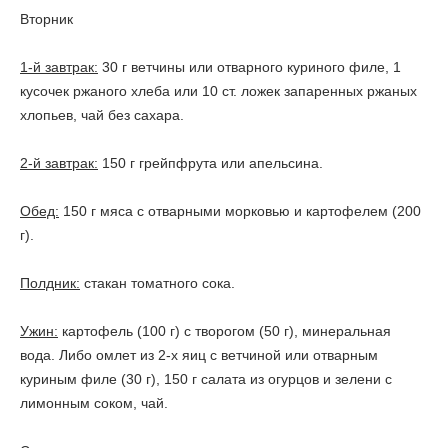
Вторник
1-й завтрак:
30 г ветчины или отварного куриного филе, 1
кусочек ржаного хлеба или 10 ст. ложек запаренных ржаных
хлопьев, чай без сахара.
2-й завтрак:
150 г грейпфрута или апельсина.
Обед:
150 г мяса с отварными морковью и картофелем (200
г).
Полдник:
стакан томатного сока.
Ужин:
картофель (100 г) с творогом (50 г), минеральная
вода. Либо омлет из 2-х яиц с ветчиной или отварным
куриным филе (30 г), 150 г салата из огурцов и зелени с
лимонным соком, чай.