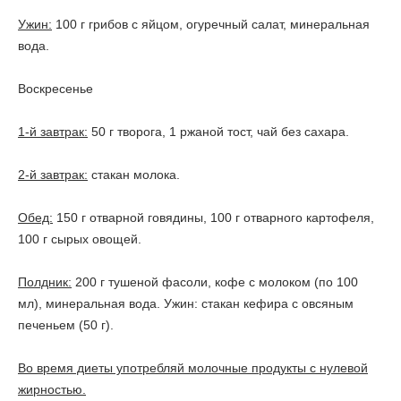
Ужин:
100 г грибов с яйцом, огуречный салат, минеральная
вода.
Воскресенье
1-й завтрак:
50 г творога, 1 ржаной тост, чай без сахара.
2-й завтрак:
стакан молока.
Обед:
150 г отварной говядины, 100 г отварного картофеля,
100 г сырых овощей.
Полдник:
200 г тушеной фасоли, кофе с молоком (по 100
мл), минеральная вода. Ужин: стакан кефира с овсяным
печеньем (50 г).
Во время диеты употребляй молочные продукты с нулевой
жирностью.