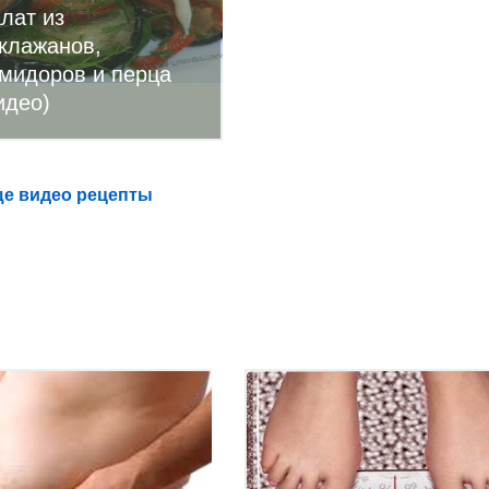
лат из
клажанов,
мидоров и перца
идео)
е видео рецепты