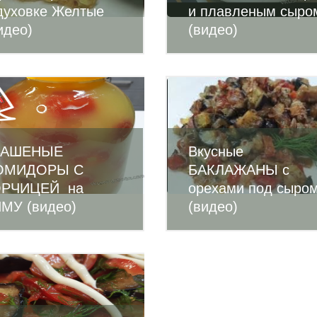
духовке Желтые
и плавленым сыро
идео)
(видео)
ВАШЕНЫЕ
Вкусные
ОМИДОРЫ С
БАКЛАЖАНЫ с
ОРЧИЦЕЙ на
орехами под сыро
МУ (видео)
(видео)