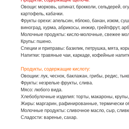
Овощи:
морковь, шпинат, брокколи, сельдерей, ог
картофель, кабачки.
Фрукты орехи:
апельсин, яблоко, банан, изюм, суш
виноград, хурма, абрикосы, инжир, грейпфрут, арб
Молочные продукты:
кисло-молочные, свежее моло
Крупы:
пшено.
Специи и приправы:
базилик, петрушка, мята, кор
Напитки:
травяные чаи, каркаде, кофейные напитк
Продукты, содержащие кислоту:
Овощии:
лук, чеснок, баклажан, грибы, редис, тык
Фрукты:
незрелые фрукты, слива.
Мясо:
любого вида.
Хлебобулочные изделия:
торты, макароны, крупы,
Жиры:
маргарин, рафинированные, термически о
Молочные продукты:
сливочное масло, сыр, сливк
Сладости:
варенье, сахар.