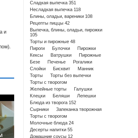
Сладкая выпечка 351
Несладкая выпечка 118
Блины, оладьи, вареники 108
Рецепты пиццы 42
Выпечка, блины, оладьи, пирожки
а и
105
Торты и пирожные 48
лом).
Пироги
Булочки
Пирожки
Кексы
Ватрушки
Пирожные
Безе
Печенье
Рогалики
Слойки
Бисквит
Манник
Торты
Торты без выпечки
Торты с творогом
Желейные торты
Галушки
Клецки
Беляши
Лепешки
Блюда из творога 152
Сырники
Запеканка творожная
Торты с творогом
Молочные блюда 24
Десерты напитки 55
м
Домашние соусы 12