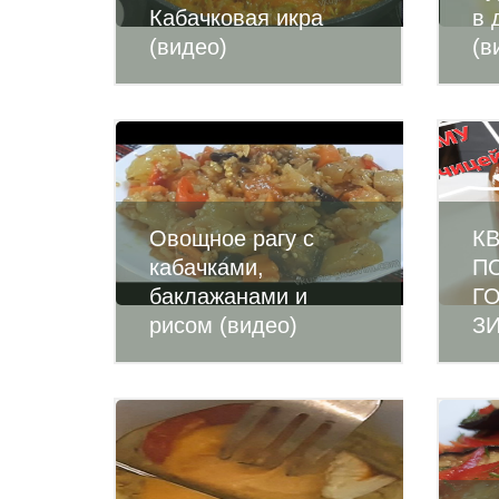
Кабачковая икра
в 
(видео)
(в
Овощное рагу с
К
кабачками,
П
баклажанами и
Г
рисом (видео)
ЗИ