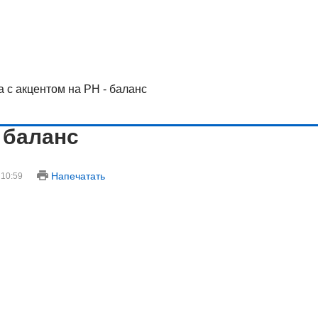
а с акцентом на РН - баланс
- баланс
Напечатать
 10:59