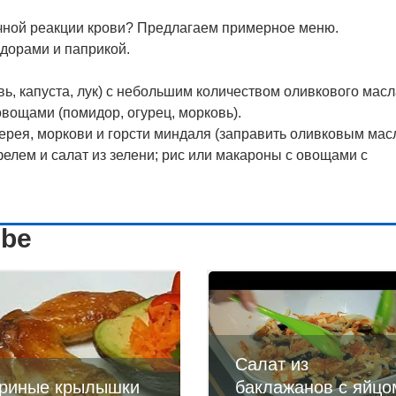
очной реакции крови? Предлагаем примерное меню.
идорами и паприкой.
вь, капуста, лук) с небольшим количеством оливкового масл
овощами (помидор, огурец, морковь).
дерея, моркови и горсти миндаля (заправить оливковым мас
елем и салат из зелени; рис или макароны с овощами с
ube
Салат из
риные крылышки
баклажанов с яйцо