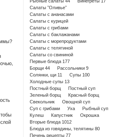
Рыбные салаты 44
Винегреты 17
Салаты "Оливье"
Салаты с ананасами
Салаты с курицей
Салаты с грибами
Салаты с баклажанами
аммы?
Салаты с морепродуктами
Салаты с телятиной
Салаты со свининой
в
Первые блюда 177
лочью,
Борщи 44
Рассольники 9
Солянки, щи 11
Супы 100
Холодные супы 13
Постный борщ
Постный суп
Зеленый борщ
Красный борщ
ость
Свекольник
Овощной суп
Суп с грибами
Уха
Рыбный суп
Чтобы
Кулеш
Капустник
Окрошка
ислой
Вторые блюда 1012
Блюда из говядины, телятины 80
Печень рецепты 77