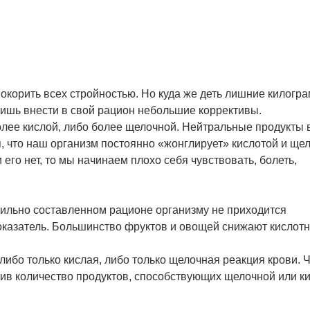
покорить всех стройностью. Но куда же деть лишние килогр
 лишь внести в свой рацион небольшие коррективы.
лее кислой, либо более щелочной. Нейтральные продукты 
я, что наш организм постоянно «жонглирует» кислотой и ще
его нет, то мы начинаем плохо себя чувствовать, болеть,
вильно составленном рационе организму не приходится
оказатель. Большинство фруктов и овощей снижают кислотн
либо только кислая, либо только щелочная реакция крови. 
чив количество продуктов, способствующих щелочной или к