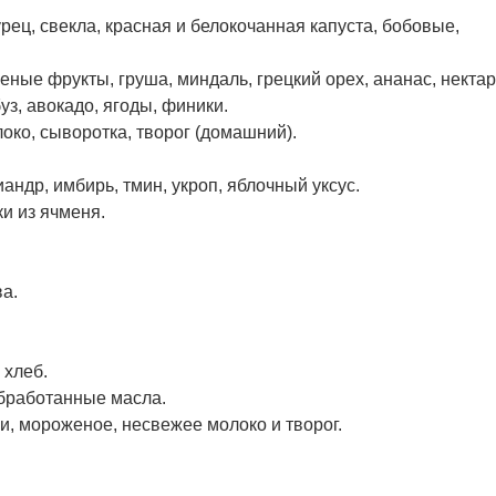
урец, свекла, красная и белокочанная капуста, бобовые,
еные фрукты, груша, миндаль, грецкий орех, ананас, нектар
уз, авокадо, ягоды, финики.
ко, сыворотка, творог (домашний).
иандр, имбирь, тмин, укроп, яблочный уксус.
и из ячменя.
ва.
 хлеб.
бработанные масла.
и, мороженое, несвежее молоко и творог.