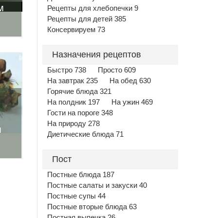
м
Рецепты для хлебопечки 9
Рецепты для детей 385
Консервируем 73
Назначения рецептов
Быстро 738
Просто 609
На завтрак 235
На обед 630
Горячие блюда 321
На полдник 197
На ужин 469
Гости на пороге 348
На природу 278
м
Диетические блюда 71
Пост
Постные блюда 187
Постные салаты и закуски 40
Постные супы 44
Постные вторые блюда 63
Постная выпечка 26