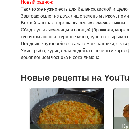
Новый рацион:
Так что же нужно есть для баланса кислой и щел
Завтрак:
омлет из двух яиц с зеленым луком, пом
Второй завтрак:
горстка жареных семечек тыквы.
Обед:
суп из чечевицы и овощей (брокколи, морко
кусочком лосося (куриное мясо, тунец) с сырыми 
Полдник:
крутое яйцо с салатом из паприки, сель
Ужин:
рыба, курица или индейка с печеным картоф
добавлением чеснока и сока лимона.
Новые рецепты на YouT
Ку