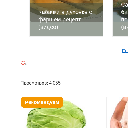
Са
Кабачки в духовке с
ба
фаршем рецепт
по
(видео)
(в
Ещ
0
Просмотров: 4 055
Рекомендуем