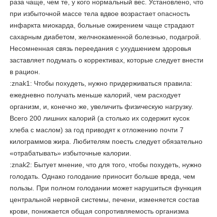
раза чаще, чем те, у кого нормальный вес. Установлено, что
при избыточной массе тела вдвое возрастает опасность
инфаркта миокарда, больные ожирением чаще страдают
сахарным диабетом, желчнокаменной болезнью, подагрой.
Несомненная связь переедания с ухудшением здоровья
заставляет подумать о коррективах, которые следует внести
в рацион.
:znak1: Чтобы похудеть, нужно придерживаться правила:
ежедневно получать меньше калорий, чем расходует
организм, и, конечно же, увеличить физическую нагрузку.
Всего 200 лишних калорий (а столько их содержит кусок
хлеба с маслом) за год приводят к отложению почти 7
килограммов жира. Любителям поесть следует обязательно
«отрабатывать» избыточные калории.
:znak2: Бытует мнение, что для того, чтобы похудеть, нужно
голодать. Однако голодание приносит больше вреда, чем
пользы. При полном голодании может нарушиться функция
центральной нервной системы, печени, изменяется состав
крови, понижается общая сопротивляемость организма