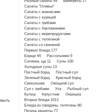
Рыбные салаты 44
Винегреты 17
Салаты "Оливье"
Салаты с ананасами
Салаты с курицей
Салаты с грибами
Салаты с баклажанами
Салаты с морепродуктами
Салаты с телятиной
Салаты со свининой
Первые блюда 177
Борщи 44
Рассольники 9
Солянки, щи 11
Супы 100
Холодные супы 13
Постный борщ
Постный суп
Зеленый борщ
Красный борщ
Свекольник
Овощной суп
Суп с грибами
Уха
Рыбный суп
Кулеш
Капустник
Окрошка
Вторые блюда 1012
ымыть
Блюда из говядины, телятины 80
Печень рецепты 77