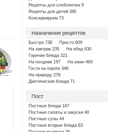
Рецепты для хлебопечки 9
Рецепты для детей 385
Консервируем 73
Назначения рецептов
Быстро 738
Просто 609
На завтрак 235
На обед 630
Горячие блюда 321
На полдник 197
На ужин 469
Гости на пороге 348
На природу 278
Диетические блюда 71
Пост
Постные блюда 187
Постные салаты и закуски 40
Постные супы 44
Постные вторые блюда 63
Постная выпечка 26