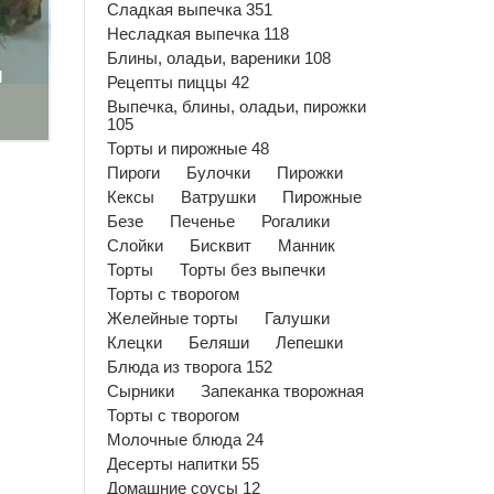
Сладкая выпечка 351
Несладкая выпечка 118
Блины, оладьи, вареники 108
м
Рецепты пиццы 42
Выпечка, блины, оладьи, пирожки
105
Торты и пирожные 48
Пироги
Булочки
Пирожки
Кексы
Ватрушки
Пирожные
Безе
Печенье
Рогалики
Слойки
Бисквит
Манник
Торты
Торты без выпечки
Торты с творогом
Желейные торты
Галушки
Клецки
Беляши
Лепешки
Блюда из творога 152
Сырники
Запеканка творожная
Торты с творогом
Молочные блюда 24
Десерты напитки 55
Домашние соусы 12