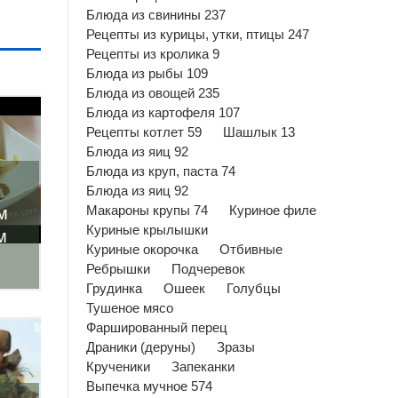
Блюда из свинины 237
Рецепты из курицы, утки, птицы 247
Рецепты из кролика 9
Блюда из рыбы 109
Блюда из овощей 235
Блюда из картофеля 107
Рецепты котлет 59
Шашлык 13
Блюда из яиц 92
Блюда из круп, паста 74
Блюда из яиц 92
м
Макароны крупы 74
Куриное филе
Куриные крылышки
м
Куриные окорочка
Отбивные
Ребрышки
Подчеревок
Грудинка
Ошеек
Голубцы
Тушеное мясо
Фаршированный перец
Драники (деруны)
Зразы
Крученики
Запеканки
Выпечка мучное 574