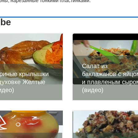
ны, нарезанные тонкими пластинками.
ube
Салат из
риные крылышки
баклажанов с яйцо
духовке Желтые
и плавленым сыро
идео)
(видео)