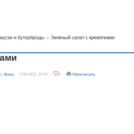
акуски и бутерброды
»
Зеленый салат с креветками
ками
Анна
Напечатать
5-09-2011, 22:14
л:
0