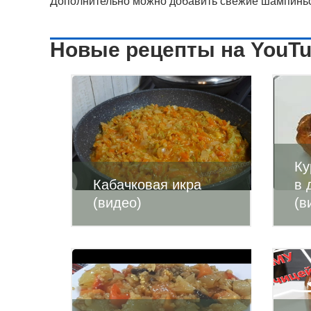
Дополнительно можно добавить свежие шампиньо
Новые рецепты на YouT
Ку
Кабачковая икра
в 
(видео)
(в