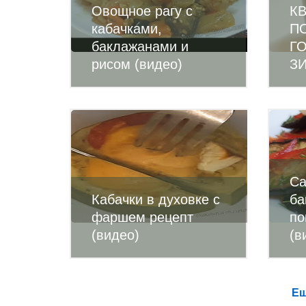
Овощное рагу с
К
кабачками,
П
баклажанами и
Г
рисом (видео)
ЗИ
Са
Кабачки в духовке с
ба
фаршем рецепт
по
(видео)
(в
Ещ