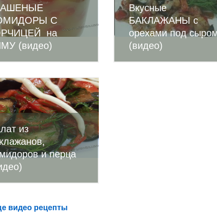
ВАШЕНЫЕ
Вкусные
ОМИДОРЫ С
БАКЛАЖАНЫ с
ОРЧИЦЕЙ на
орехами под сыро
МУ (видео)
(видео)
лат из
клажанов,
мидоров и перца
идео)
е видео рецепты