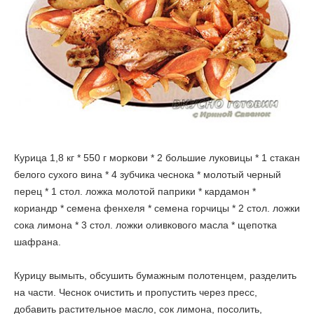
Курица 1,8 кг * 550 г моркови * 2 большие луковицы * 1 стакан
белого сухого вина * 4 зубчика чеснока * молотый черный
перец * 1 стол. ложка молотой паприки * кардамон *
кориандр * семена фенхеля * семена горчицы * 2 стол. ложки
сока лимона * 3 стол. ложки оливкового масла * щепотка
шафрана.
Курицу вымыть, обсушить бумажным полотенцем, разделить
на части. Чеснок очистить и пропустить через пресс,
добавить растительное масло, сок лимона, посолить,