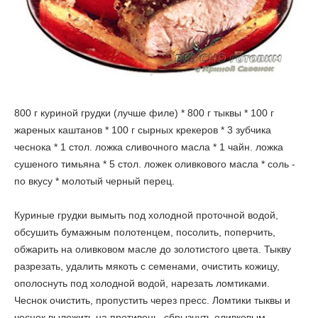
800 г куриной грудки (лучше филе) * 800 г тыквы * 100 г
жареных каштанов * 100 г сырных крекеров * 3 зубчика
чеснока * 1 стол. ложка сливочного масла * 1 чайн. ложка
сушеного тимьяна * 5 стол. ложек оливкового масла * соль -
по вкусу * молотый черный перец.
Куриные грудки вымыть под холодной проточной водой,
обсушить бумажным полотенцем, посолить, поперчить,
обжарить на оливковом масле до золотистого цвета. Тыкву
разрезать, удалить мякоть с семенами, очистить кожицу,
ополоснуть под холодной водой, нарезать ломтиками.
Чеснок очистить, пропустить через пресс. Ломтики тыквы и
чеснок выложить на противень, сбрызнуть оливковым