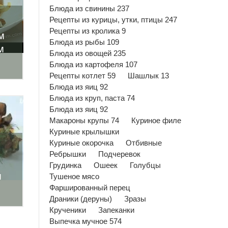
Блюда из свинины 237
Рецепты из курицы, утки, птицы 247
Рецепты из кролика 9
м
Блюда из рыбы 109
м
Блюда из овощей 235
Блюда из картофеля 107
Рецепты котлет 59
Шашлык 13
Блюда из яиц 92
Блюда из круп, паста 74
Блюда из яиц 92
Макароны крупы 74
Куриное филе
Куриные крылышки
Куриные окорочка
Отбивные
Ребрышки
Подчеревок
Грудинка
Ошеек
Голубцы
м
Тушеное мясо
Фаршированный перец
Драники (деруны)
Зразы
Крученики
Запеканки
Выпечка мучное 574