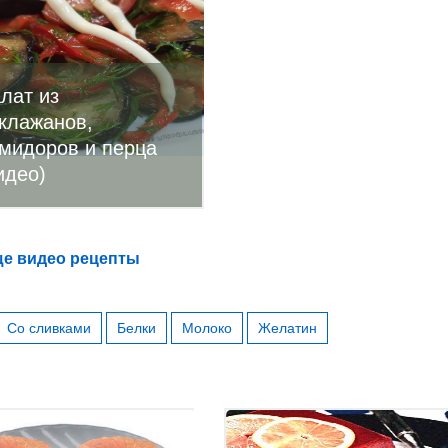
лат из
клажанов,
мидоров и перца
идео)
е видео рецепты
Со сливками
Белки
Молоко
Желатин