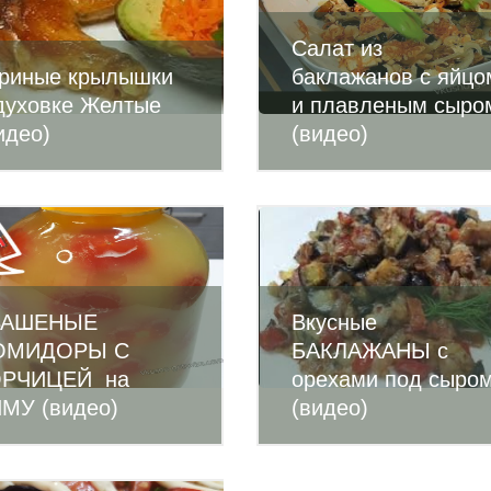
Салат из
риные крылышки
баклажанов с яйцо
духовке Желтые
и плавленым сыро
идео)
(видео)
ВАШЕНЫЕ
Вкусные
ОМИДОРЫ С
БАКЛАЖАНЫ с
ОРЧИЦЕЙ на
орехами под сыро
МУ (видео)
(видео)