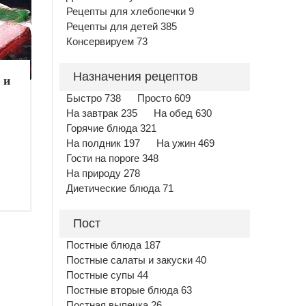
Рецепты для хлебопечки 9
Рецепты для детей 385
Консервируем 73
Назначения рецептов
 и
Быстро 738
Просто 609
На завтрак 235
На обед 630
Горячие блюда 321
На полдник 197
На ужин 469
Гости на пороге 348
На природу 278
Диетические блюда 71
Пост
Постные блюда 187
Постные салаты и закуски 40
Постные супы 44
Постные вторые блюда 63
Постная выпечка 26