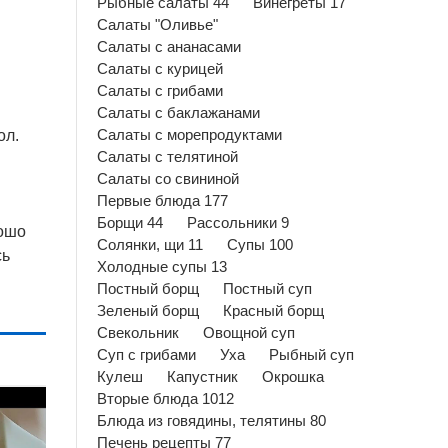
Рыбные салаты 44
Винегреты 17
Салаты "Оливье"
Салаты с ананасами
Салаты с курицей
Салаты с грибами
Салаты с баклажанами
ол.
Салаты с морепродуктами
Салаты с телятиной
Салаты со свининой
Первые блюда 177
Борщи 44
Рассольники 9
рошо
Солянки, щи 11
Супы 100
сь
Холодные супы 13
Постный борщ
Постный суп
Зеленый борщ
Красный борщ
Свекольник
Овощной суп
Суп с грибами
Уха
Рыбный суп
Кулеш
Капустник
Окрошка
Вторые блюда 1012
Блюда из говядины, телятины 80
Печень рецепты 77