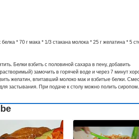
белка * 70 г мака * 1/3 стакана молока * 25 г желатина * 5 ст
тить. Белки взбить с половиной сахара в пену, добавить
астворимый) замочить в горячей воде и через 7 минут хо
вить желатин, впитавший молоко мак и взбитые белки. Сме
для застывания. При подаче к столу можно полить сиропом.
ube