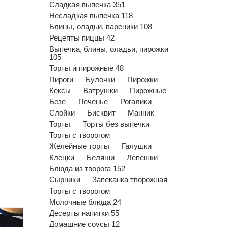
Сладкая выпечка 351
Несладкая выпечка 118
Блины, оладьи, вареники 108
Рецепты пиццы 42
Выпечка, блины, оладьи, пирожки
105
Торты и пирожные 48
Пироги
Булочки
Пирожки
Кексы
Ватрушки
Пирожные
Безе
Печенье
Рогалики
Слойки
Бисквит
Манник
Торты
Торты без выпечки
Торты с творогом
Желейные торты
Галушки
Клецки
Беляши
Лепешки
Блюда из творога 152
Сырники
Запеканка творожная
Торты с творогом
Молочные блюда 24
Десерты напитки 55
Домашние соусы 12