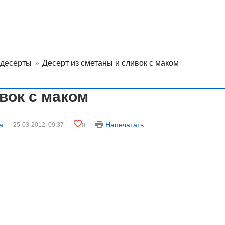
 десерты
»
Десерт из сметаны и сливок с маком
вок с маком
а
Напечатать
25-03-2012, 09:37
0