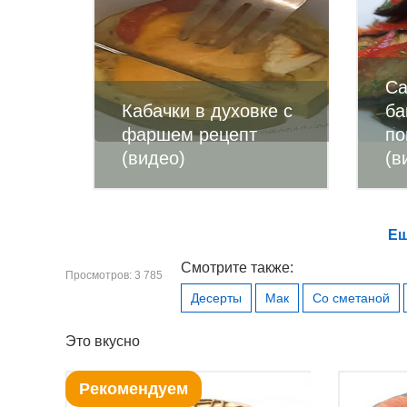
Са
Кабачки в духовке с
ба
фаршем рецепт
по
(видео)
(в
Ещ
Смотрите также:
Просмотров: 3 785
Десерты
Мак
Со сметаной
Это вкусно
Рекомендуем