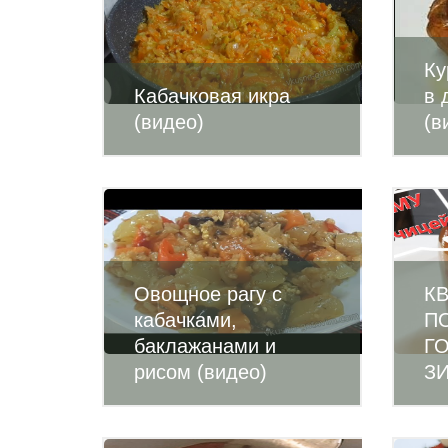
Ку
Кабачковая икра
в 
(видео)
(в
Овощное рагу с
К
кабачками,
П
баклажанами и
Г
рисом (видео)
ЗИ