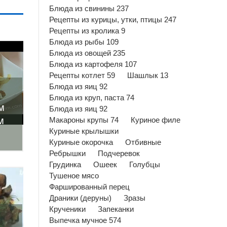
Блюда из свинины 237
Рецепты из курицы, утки, птицы 247
Рецепты из кролика 9
Блюда из рыбы 109
Блюда из овощей 235
Блюда из картофеля 107
Рецепты котлет 59
Шашлык 13
Блюда из яиц 92
Блюда из круп, паста 74
м
Блюда из яиц 92
м
Макароны крупы 74
Куриное филе
Куриные крылышки
Куриные окорочка
Отбивные
Ребрышки
Подчеревок
Грудинка
Ошеек
Голубцы
Тушеное мясо
Фаршированный перец
Драники (деруны)
Зразы
Крученики
Запеканки
Выпечка мучное 574