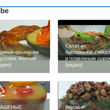
ube
Салат из
риные крылышки
баклажанов с яйцо
духовке Желтые
и плавленым сыро
идео)
(видео)
ВАШЕНЫЕ
Вкусные