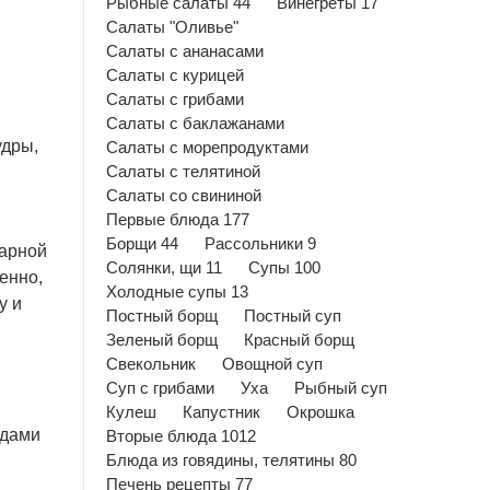
Рыбные салаты 44
Винегреты 17
Салаты "Оливье"
Салаты с ананасами
Салаты с курицей
Салаты с грибами
Салаты с баклажанами
удры,
Салаты с морепродуктами
Салаты с телятиной
Салаты со свининой
Первые блюда 177
Борщи 44
Рассольники 9
харной
Солянки, щи 11
Супы 100
енно,
Холодные супы 13
у и
Постный борщ
Постный суп
Зеленый борщ
Красный борщ
Свекольник
Овощной суп
Суп с грибами
Уха
Рыбный суп
Кулеш
Капустник
Окрошка
одами
Вторые блюда 1012
Блюда из говядины, телятины 80
Печень рецепты 77