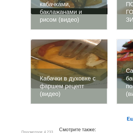
кабачками,
П
баклажанами и
Г
рисом (видео)
ЗИ
Са
Кабачки в духовке с
ба
фаршем рецепт
по
(видео)
(в
Ещ
Смотрите также:
Просмотров: 4 233