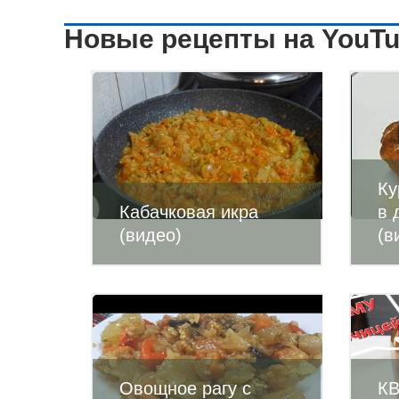
Новые рецепты на YouT
Ку
Кабачковая икра
в 
(видео)
(в
Овощное рагу с
К