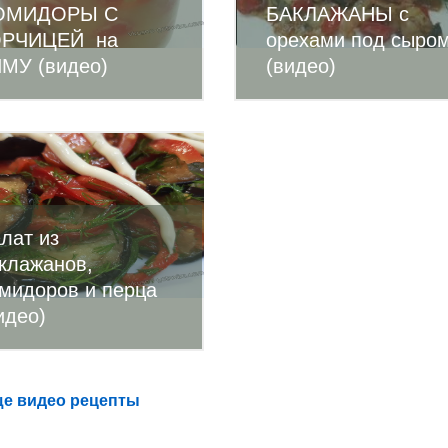
ОМИДОРЫ С
БАКЛАЖАНЫ с
ОРЧИЦЕЙ на
орехами под сыро
МУ (видео)
(видео)
лат из
клажанов,
мидоров и перца
идео)
е видео рецепты