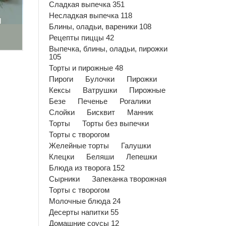
Сладкая выпечка 351
Несладкая выпечка 118
м
Блины, оладьи, вареники 108
Рецепты пиццы 42
Выпечка, блины, оладьи, пирожки
105
Торты и пирожные 48
Пироги
Булочки
Пирожки
Кексы
Ватрушки
Пирожные
Безе
Печенье
Рогалики
Слойки
Бисквит
Манник
Торты
Торты без выпечки
Торты с творогом
Желейные торты
Галушки
Клецки
Беляши
Лепешки
Блюда из творога 152
Сырники
Запеканка творожная
Торты с творогом
Молочные блюда 24
Десерты напитки 55
Домашние соусы 12