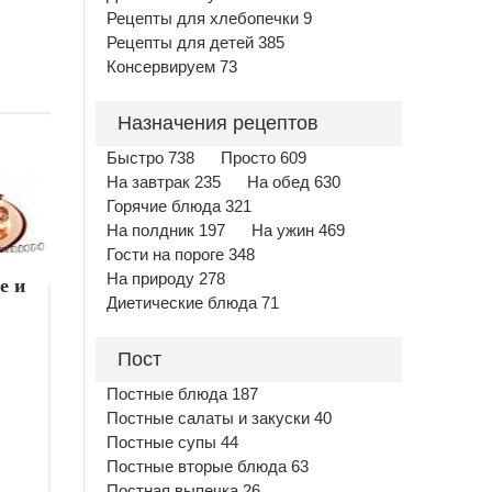
Рецепты для хлебопечки 9
Рецепты для детей 385
Консервируем 73
Назначения рецептов
Быстро 738
Просто 609
На завтрак 235
На обед 630
Горячие блюда 321
На полдник 197
На ужин 469
Гости на пороге 348
На природу 278
е и
Диетические блюда 71
Пост
Постные блюда 187
Постные салаты и закуски 40
Постные супы 44
Постные вторые блюда 63
Постная выпечка 26