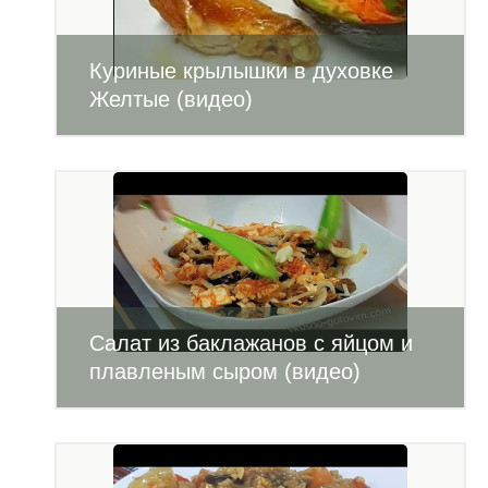
Куриные крылышки в духовке
Желтые (видео)
Салат из баклажанов с яйцом и
плавленым сыром (видео)